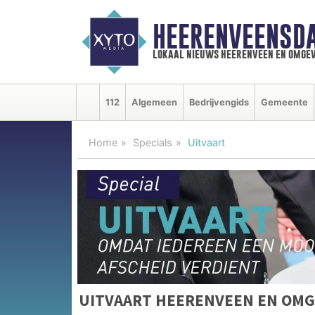
HEERENVEENSD
lokaal nieuws heerenveen en omgev
112
Algemeen
Bedrijvengids
Gemeente
Home
Specials
Uitvaart
UITVAART HEERENVEEN EN OMG