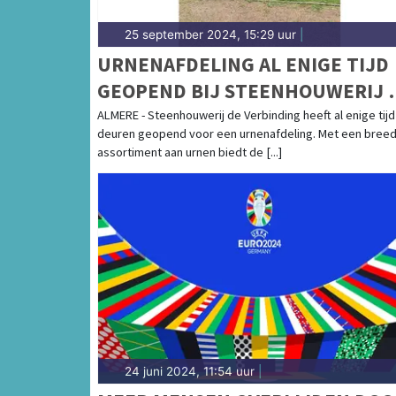
25 september 2024, 15:29 uur
|
URNENAFDELING AL ENIGE TIJD
GEOPEND BIJ STEENHOUWERIJ 
VERBINDING
ALMERE - Steenhouwerij de Verbinding heeft al enige tijd
deuren geopend voor een urnenafdeling. Met een bree
assortiment aan urnen biedt de [...]
24 juni 2024, 11:54 uur
|