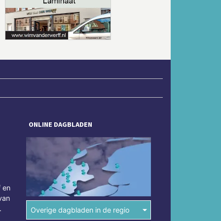
Volgende
ONLINE DAGBLADEN
f en
van
.
Overige dagbladen in de regio