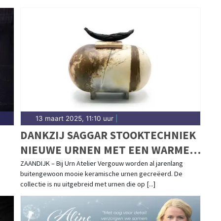
13 maart 2025, 11:10 uur
|
DANKZIJ SAGGAR STOOKTECHNIEK
NIEUWE URNEN MET EEN WARME
EN NATUURLIJKE UITSTRALING
ZAANDIJK – Bij Urn Atelier Vergouw worden al jarenlang
buitengewoon mooie keramische urnen gecreëerd. De
collectie is nu uitgebreid met urnen die op [...]