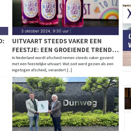
3 oktober 2024, 9:30 uur
|
D:
UITVAART STEEDS VAKER EEN
FEESTJE: EEN GROEIENDE TREND
IN NEDERLAND
In Nederland wordt afscheid nemen steeds vaker gevierd
met een feestelijke uitvaart. Wat ooit werd gezien als een
ingetogen afscheid, verandert [...]