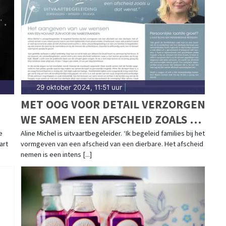
29 oktober 2024, 11:51 uur
|
MET OOG VOOR DETAIL VERZORGEN
WE SAMEN EEN AFSCHEID ZOALS U
DAT WENST
e
Aline Michel is uitvaartbegeleider. ‘Ik begeleid families bij het
art
vormgeven van een afscheid van een dierbare. Het afscheid
nemen is een intens [...]