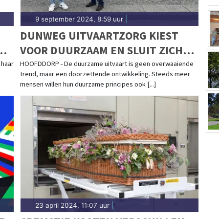
9 september 2024, 8:59 uur
|
DUNWEG UITVAARTZORG KIEST
DE
VOOR DUURZAAM EN SLUIT ZICH
AAN BIJ GREENLEAVE
 haar
HOOFDDORP - De duurzame uitvaart is geen overwaaiende
d
trend, maar een doorzettende ontwikkeling. Steeds meer
mensen willen hun duurzame principes ook [...]
23 april 2024, 11:07 uur
|