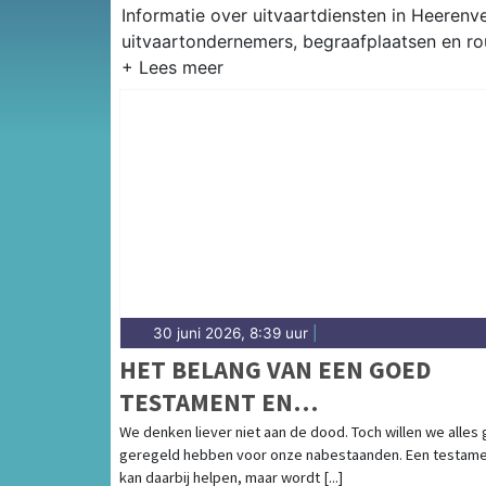
Informatie over uitvaartdiensten in Heerenv
uitvaartondernemers, begraafplaatsen en r
30 juni 2026, 8:39 uur
|
HET BELANG VAN EEN GOED
TESTAMENT EN
LEVENSTESTAMENT
We denken liever niet aan de dood. Toch willen we alles
geregeld hebben voor onze nabestaanden. Een testam
kan daarbij helpen, maar wordt [...]