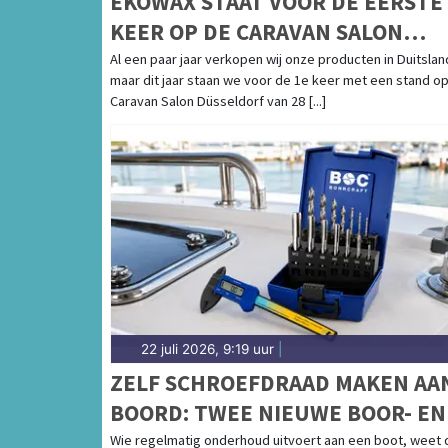
EKOWAX STAAT VOOR DE EERSTE
KEER OP DE CARAVAN SALON
DÜSSELDORF VAN 28 AUGUSTUS
Al een paar jaar verkopen wij onze producten in Duitslan
maar dit jaar staan we voor de 1e keer met een stand o
T/M 6 SEPTEMBER
Caravan Salon Düsseldorf van 28 [...]
22 juli 2026, 9:19 uur
|
ZELF SCHROEFDRAAD MAKEN AA
BOORD: TWEE NIEUWE BOOR- EN
TAPSETS VOOR BOOTONDERHOU
Wie regelmatig onderhoud uitvoert aan een boot, weet 