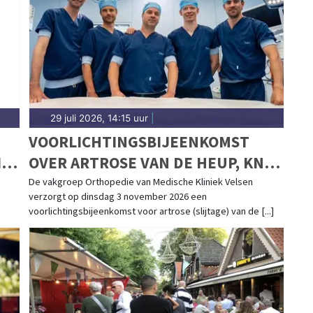
29 juli 2026, 14:15 uur
|
VOORLICHTINGSBIJEENKOMST
IN
OVER ARTROSE VAN DE HEUP, KNIE
EN SCHOUDER IN MEDISCHE
De vakgroep Orthopedie van Medische Kliniek Velsen
verzorgt op dinsdag 3 november 2026 een
KLINIEK VELSEN
voorlichtingsbijeenkomst voor artrose (slijtage) van de [...]