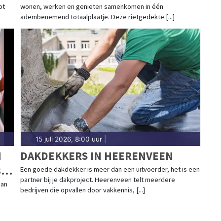
ot
wonen, werken en genieten samenkomen in één
SAMENKOMEN
adembenemend totaalplaatje. Deze rietgedekte [...]
15 juli 2026, 8:00 uur
|
N
DAKDEKKERS IN HEERENVEEN
3
Een goede dakdekker is meer dan een uitvoerder, het is een
partner bij je dakproject. Heerenveen telt meerdere
dan
bedrijven die opvallen door vakkennis, [...]