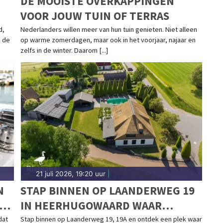
DE MOOISTE OVERKAPPINGEN
VOOR JOUW TUIN OF TERRAS
d,
Nederlanders willen meer van hun tuin genieten. Niet alleen
p de
op warme zomerdagen, maar ook in het voorjaar, najaar en
zelfs in de winter. Daarom [...]
21 juli 2026, 19:20 uur
|
N
STAP BINNEN OP LAANDERWEG 19
IN HEERHUGOWAARD WAAR
D
WONEN, WERKEN EN GENIETEN
dat
Stap binnen op Laanderweg 19, 19A en ontdek een plek waar