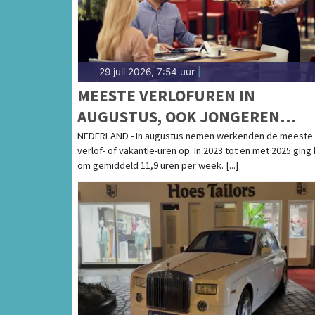
29 juli 2026, 7:54 uur
|
MEESTE VERLOFUREN IN
AUGUSTUS, OOK JONGEREN
WERKEN DAN MINSTE AANTAL
NEDERLAND - In augustus nemen werkenden de meeste
verlof- of vakantie-uren op. In 2023 tot en met 2025 ging
UREN
om gemiddeld 11,9 uren per week. [...]