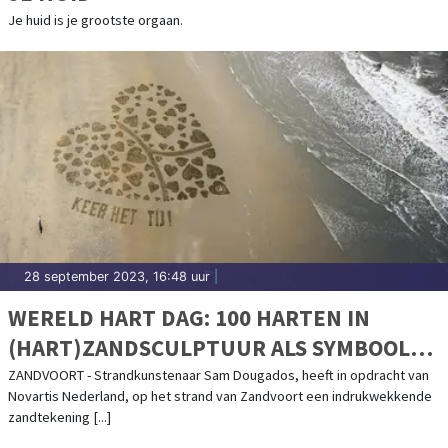
Je huid is je grootste orgaan.
28 september 2023, 16:48 uur
|
WERELD HART DAG: 100 HARTEN IN
(HART)ZANDSCULPTUUR ALS SYMBOOL
VOOR IMPACT HART- EN VAATZIEKTEN IN
ZANDVOORT - Strandkunstenaar Sam Dougados, heeft in opdracht van
Novartis Nederland, op het strand van Zandvoort een indrukwekkende
NEDERLAND
zandtekening [...]