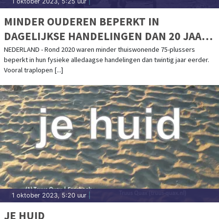
1 oktober 2023, 5:25 uur
|
MINDER OUDEREN BEPERKT IN
DAGELIJKSE HANDELINGEN DAN 20 JAAR
GELEDEN
NEDERLAND - Rond 2020 waren minder thuiswonende 75-plussers
beperkt in hun fysieke alledaagse handelingen dan twintig jaar eerder.
Vooral traplopen [...]
1 oktober 2023, 5:20 uur
|
JE HUID