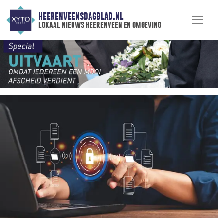
HEERENVEENSDAGBLAD.NL
lokaal nieuws heerenveen en omgeving