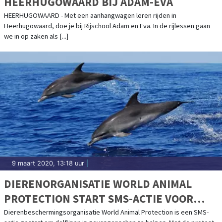
HEERHUGOWAARD BIJ ADAM-EVA
HEERHUGOWAARD - Met een aanhangwagen leren rijden in
Heerhugowaard, doe je bij Rijschool Adam en Eva. In de rijlessen gaan
we in op zaken als [...]
9 maart 2020, 13:18 uur
|
DIERENORGANISATIE WORLD ANIMAL
PROTECTION START SMS-ACTIE VOOR
DOLFIJNEN
Dierenbeschermingsorganisatie World Animal Protection is een SMS-