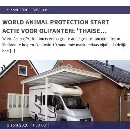
9 april 2020, 16:50 uur
|
WORLD ANIMAL PROTECTION START
ACTIE VOOR OLIFANTEN: 'THAISE
OLIFANTEN IN DE PROBLEMEN DOOR
World Animal Protection is een urgente actie gestart om olifanten in
Thailand te helpen. De Covid-19-pandemie maakt helaas pijnlijk duidelijk
CORONACRISIS'
hoe [...]
2 april 2020, 11:30 uur
|