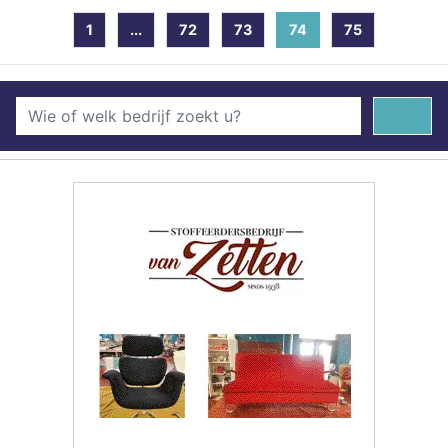
1
...
72
73
74
(current)
75