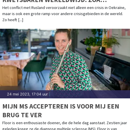
PUBLICEERT JAARVERSLAG 2022
Het conflict met Rusland veroorzaakt niet alleen een crisis in Oekraïne,
maar is ook een grote ramp voor andere crisisgebieden in de wereld.
Zo heeft [...]
24 mei 2023, 17:04 uur
|
MIJN MS ACCEPTEREN IS VOOR MIJ EEN
BRUG TE VER
Floor is een enthousiaste doener, die de hele dag aanstaat. Zestien jaar
geleden kreeg ze de diagnose multiple sclerose (MS). Floor is van