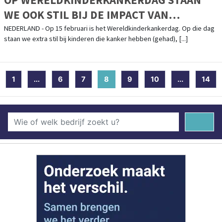
WE OOK STIL BIJ DE IMPACT VAN
KINDERKANKER OP HET GEZIN
NEDERLAND - Op 15 februari is het Wereldkinderkankerdag. Op die dag
staan we extra stil bij kinderen die kanker hebben (gehad), [...]
1
...
6
7
8
(current)
9
10
...
14