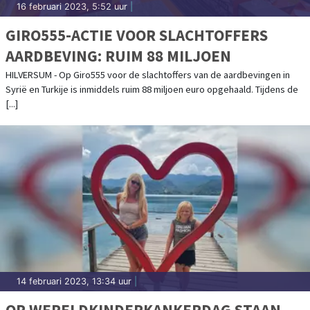
16 februari 2023, 5:52 uur
|
GIRO555-ACTIE VOOR SLACHTOFFERS
AARDBEVING: RUIM 88 MILJOEN
HILVERSUM - Op Giro555 voor de slachtoffers van de aardbevingen in
Syrië en Turkije is inmiddels ruim 88 miljoen euro opgehaald. Tijdens de
[...]
14 februari 2023, 13:34 uur
|
OP WERELDKINDERKANKERDAG STAAN