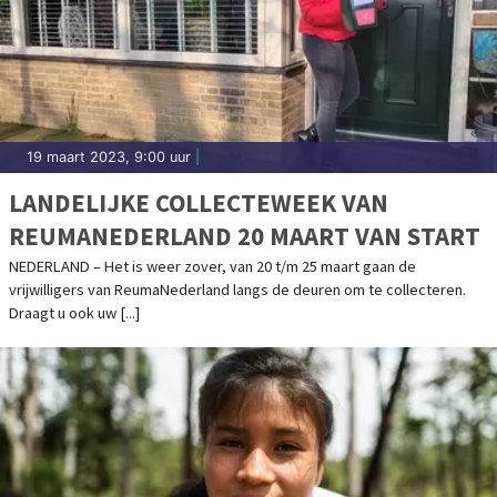
19 maart 2023, 9:00 uur
|
LANDELIJKE COLLECTEWEEK VAN
REUMANEDERLAND 20 MAART VAN START
NEDERLAND – Het is weer zover, van 20 t/m 25 maart gaan de
vrijwilligers van ReumaNederland langs de deuren om te collecteren.
Draagt u ook uw [...]