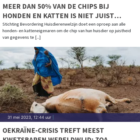
MEER DAN 50% VAN DE CHIPS BIJ
HONDEN EN KATTEN IS NIET JUIST
GEREGISTREERD
Stichting Bevordering Huisdierenwelzijn doet een oproep aan alle
honden- en katteneigenaren om de chip van hun huisdier op juistheid
van gegevens te [...]
31 mei 2023, 12:44 uur
|
OEKRAÏNE-CRISIS TREFT MEEST
KWETSBAREN WERELDWIJD: ZOA