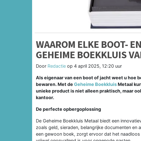
WAAROM ELKE BOOT- EN
GEHEIME BOEKKLUIS V
Door
Redactie
op
4 april 2025, 12:20 uur
Als eigenaar van een boot of jacht weet u hoe be
bewaren. Met de
Geheime Boekkluis
Metaal kunt
unieke product is niet alleen praktisch, maar oo
kantoor.
De perfecte opbergoplossing
De Geheime Boekkluis Metaal biedt een innovati
zoals geld, sieraden, belangrijke documenten en 
een gewoon boek, zorgt ervoor dat het naadloos
vrijwel onopvallend is voor ongenode gasten.