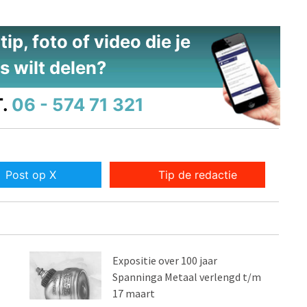
ip, foto of video die je
s wilt delen?
.
06 - 574 71 321
Post op X
Tip de redactie
Expositie over 100 jaar
Spanninga Metaal verlengd t/m
17 maart