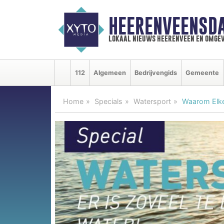
HEERENVEENSD
lokaal nieuws heerenveen en omgev
112
Algemeen
Bedrijvengids
Gemeente
Home
Specials
Watersport
Waarom Elke