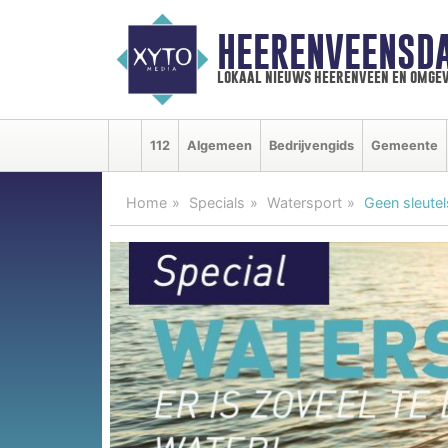
HEERENVEENSD
lokaal nieuws heerenveen en omgev
112
Algemeen
Bedrijvengids
Gemeente
Home
Specials
Watersport
Geen sleutel