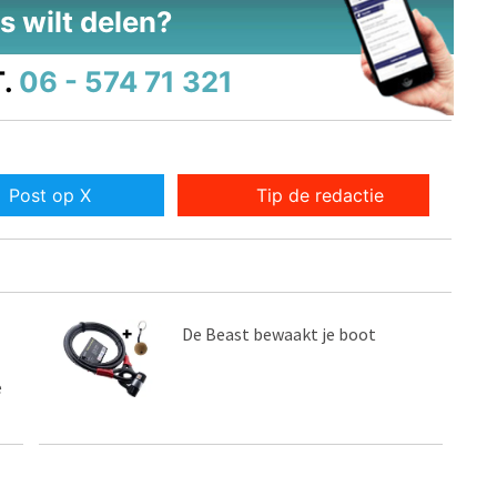
s wilt delen?
.
06 - 574 71 321
Post op X
Tip de redactie
De Beast bewaakt je boot
e