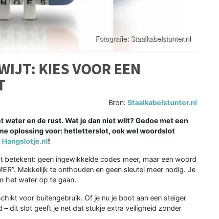
WIJT: KIES VOOR EEN
T
Bron:
Staalkabelstunter.nl
het water en de rust. Wat je dan níet wilt? Gedoe met een
mme oplossing voor: hetletterslot, ook wel woordslot
j
Hangslotje.nl
!
. Dat betekent: geen ingewikkelde codes meer, maar een woord
MER”. Makkelijk te onthouden en geen sleutel meer nodig. Je
om het water op te gaan.
chikt voor buitengebruik. Of je nu je boot aan een steiger
 dit slot geeft je net dat stukje extra veiligheid zonder