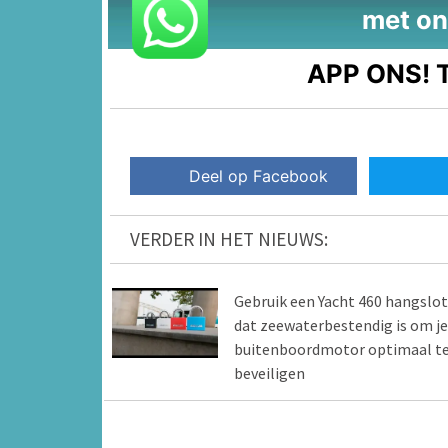
met on
APP ONS!
T
Deel op Facebook
VERDER IN HET NIEUWS:
Gebruik een Yacht 460 hangslot
dat zeewaterbestendig is om je
buitenboordmotor optimaal t
beveiligen