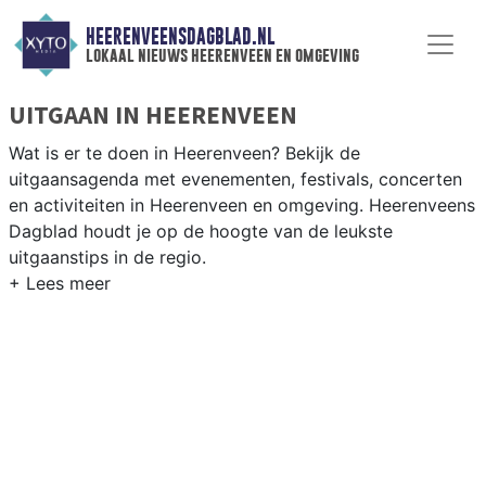
HEERENVEENSDAGBLAD.NL
lokaal nieuws heerenveen en omgeving
UITGAAN IN HEERENVEEN
Wat is er te doen in Heerenveen? Bekijk de
uitgaansagenda met evenementen, festivals, concerten
en activiteiten in Heerenveen en omgeving. Heerenveens
Dagblad houdt je op de hoogte van de leukste
uitgaanstips in de regio.
EVENEMENTEN HEERENVEEN
Van markten en culturele evenementen tot
muziekfestivals en culinaire events - ontdek het
complete uitgaansaanbod op heerenveensdagblad.nl.