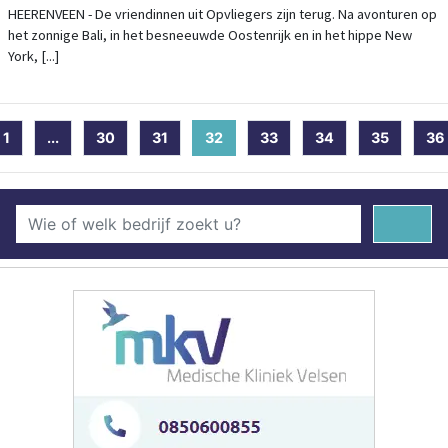
HEERENVEEN - De vriendinnen uit Opvliegers zijn terug. Na avonturen op
het zonnige Bali, in het besneeuwde Oostenrijk en in het hippe New
York, [...]
1
...
30
31
32
(current)
33
34
35
36