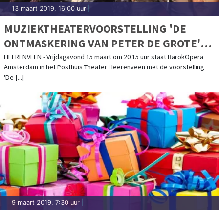
13 maart 2019, 16:00 uur
|
MUZIEKTHEATERVOORSTELLING 'DE
ONTMASKERING VAN PETER DE GROTE'
DOOR BAROKOPERA AMSTERDAM
HEERENVEEN - Vrijdagavond 15 maart om 20.15 uur staat BarokOpera
Amsterdam in het Posthuis Theater Heerenveen met de voorstelling
'De [...]
9 maart 2019, 7:30 uur
|