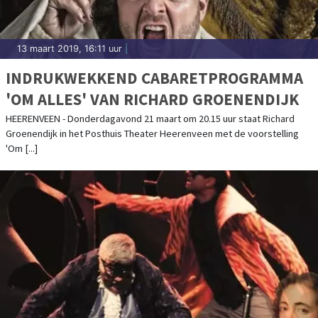
13 maart 2019, 16:11 uur
|
INDRUKWEKKEND CABARETPROGRAMMA
'OM ALLES' VAN RICHARD GROENENDIJK
HEERENVEEN - Donderdagavond 21 maart om 20.15 uur staat Richard
Groenendijk in het Posthuis Theater Heerenveen met de voorstelling
'Om [...]