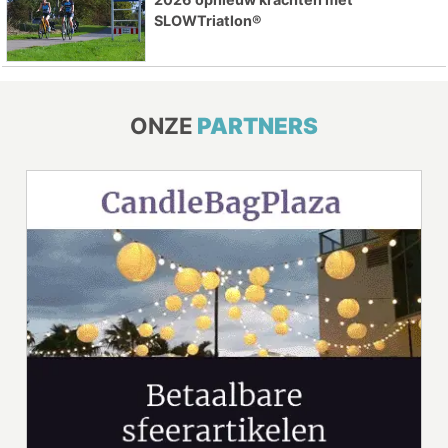
SLOWTriatlon®
ONZE
PARTNERS