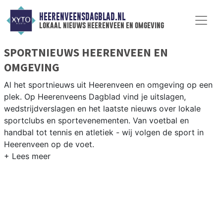
HEERENVEENSDAGBLAD.NL
lokaal nieuws heerenveen en omgeving
SPORTNIEUWS HEERENVEEN EN
OMGEVING
Al het sportnieuws uit Heerenveen en omgeving op een
plek. Op Heerenveens Dagblad vind je uitslagen,
wedstrijdverslagen en het laatste nieuws over lokale
sportclubs en sportevenementen. Van voetbal en
handbal tot tennis en atletiek - wij volgen de sport in
Heerenveen op de voet.
LOKALE SPORT HEERENVEEN
Van SC Heerenveen en Thialf IJsstadion tot wielrennen
in Friesland en korfbal bij FK Heerenveen — sport in
Heerenveen heeft landelijke allure. Blijf op de hoogte
van alle sportieve uitslagen en prestaties in Heerenveen.