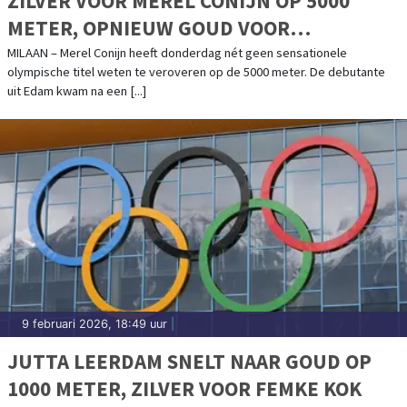
ZILVER VOOR MEREL CONIJN OP 5000
METER, OPNIEUW GOUD VOOR
LOLLOBRIGIDA
MILAAN – Merel Conijn heeft donderdag nét geen sensationele
olympische titel weten te veroveren op de 5000 meter. De debutante
uit Edam kwam na een [...]
9 februari 2026, 18:49 uur
|
JUTTA LEERDAM SNELT NAAR GOUD OP
1000 METER, ZILVER VOOR FEMKE KOK