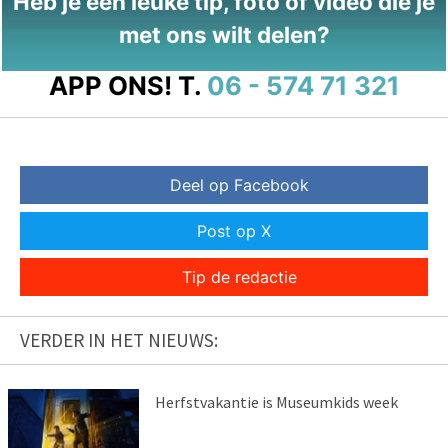
Heb je een leuke tip, foto of video die je
met ons wilt delen?
APP ONS!
T.
06 - 574 71 321
Deel op Facebook
Post op X
Tip de redactie
VERDER IN HET NIEUWS:
Herfstvakantie is Museumkids week