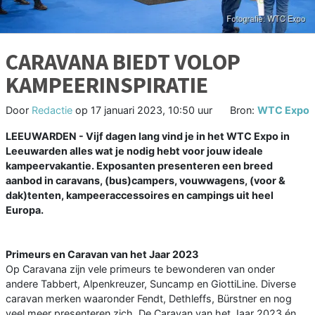
CARAVANA BIEDT VOLOP
KAMPEERINSPIRATIE
Door
Redactie
op
17 januari 2023, 10:50 uur
Bron:
WTC Expo
LEEUWARDEN - Vijf dagen lang vind je in het WTC Expo in
Leeuwarden alles wat je nodig hebt voor jouw ideale
kampeervakantie. Exposanten presenteren een breed
aanbod in caravans, (bus)campers, vouwwagens, (voor &
dak)tenten, kampeeraccessoires en campings uit heel
Europa.
Primeurs en Caravan van het Jaar 2023
Op Caravana zijn vele primeurs te bewonderen van onder
andere Tabbert, Alpenkreuzer, Suncamp en GiottiLine. Diverse
caravan merken waaronder Fendt, Dethleffs, Bürstner en nog
veel meer presenteren zich. De Caravan van het Jaar 2023 én