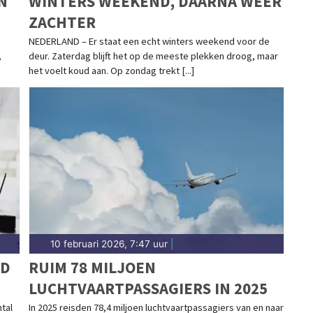
N
WINTERS WEEKEND, DAARNA WEER
ZACHTER
NEDERLAND – Er staat een echt winters weekend voor de
,
deur. Zaterdag blijft het op de meeste plekken droog, maar
het voelt koud aan. Op zondag trekt [...]
10 februari 2026, 7:47 uur
|
LD
RUIM 78 MILJOEN
LUCHTVAARTPASSAGIERS IN 2025
tal
In 2025 reisden 78,4 miljoen luchtvaartpassagiers van en naar