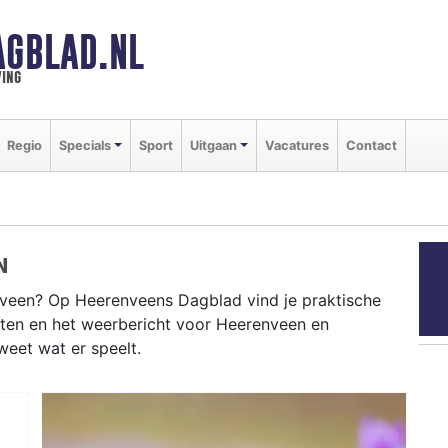
AGBLAD.NL
ing
Regio
Specials
Sport
Uitgaan
Vacatures
Contact
N
veen? Op Heerenveens Dagblad vind je praktische
nten en het weerbericht voor Heerenveen en
weet wat er speelt.
ENVEEN
n als de NK Schaatsen in Thialf en het