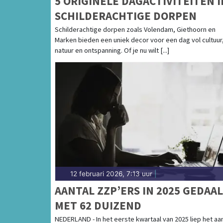
5 ORIGINELE DAGACTIVITEITEN I
SCHILDERACHTIGE DORPEN
Schilderachtige dorpen zoals Volendam, Giethoorn en
Marken bieden een uniek decor voor een dag vol cultuur
natuur en ontspanning. Of je nu wilt [...]
12 februari 2026, 7:13 uur
|
AANTAL ZZP’ERS IN 2025 GEDAA
MET 62 DUIZEND
NEDERLAND - In het eerste kwartaal van 2025 liep het aan