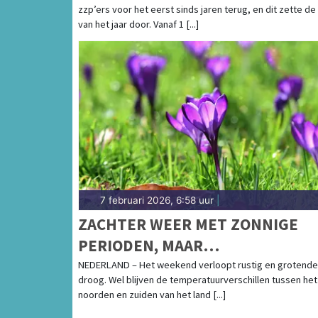
zzp’ers voor het eerst sinds jaren terug, en dit zette de
van het jaar door. Vanaf 1 [...]
7 februari 2026, 6:58 uur
|
ZACHTER WEER MET ZONNIGE
PERIODEN, MAAR
TEMPERATUURVERSCHILLEN
NEDERLAND – Het weekend verloopt rustig en grotende
droog. Wel blijven de temperatuurverschillen tussen het
BLIJVEN
noorden en zuiden van het land [...]