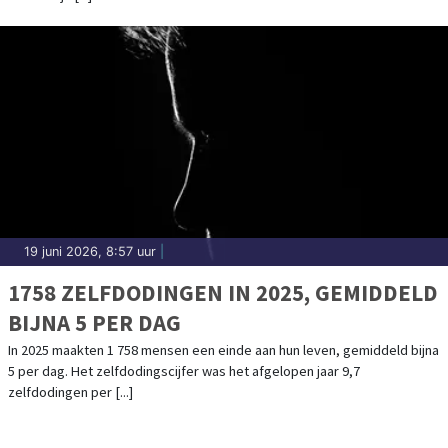
19 juni 2026, 8:57 uur
|
1758 ZELFDODINGEN IN 2025, GEMIDDELD
BIJNA 5 PER DAG
In 2025 maakten 1 758 mensen een einde aan hun leven, gemiddeld bijna
5 per dag. Het zelfdodingscijfer was het afgelopen jaar 9,7
zelfdodingen per [...]