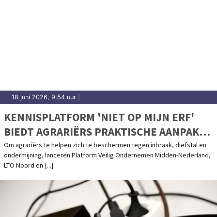
18 juni 2026, 9:54 uur
|
KENNISPLATFORM 'NIET OP MIJN ERF'
BIEDT AGRARIËRS PRAKTISCHE AANPAK
TEGEN CRIMINELEN
Om agrariërs te helpen zich te beschermen tegen inbraak, diefstal en
ondermijning, lanceren Platform Veilig Ondernemen Midden-Nederland,
LTO Noord en [...]