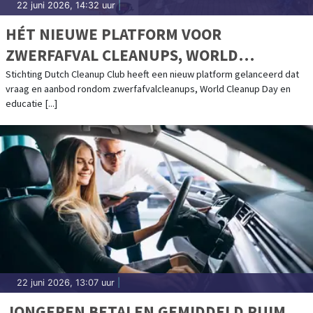
22 juni 2026, 14:32 uur
|
HÉT NIEUWE PLATFORM VOOR
ZWERFAFVAL CLEANUPS, WORLD
CLEANUP DAY EN EDUCATIE: DUTCH
Stichting Dutch Cleanup Club heeft een nieuw platform gelanceerd dat
vraag en aanbod rondom zwerfafvalcleanups, World Cleanup Day en
CLEANUP CLUB
educatie [...]
22 juni 2026, 13:07 uur
|
JONGEREN BETALEN GEMIDDELD RUIM