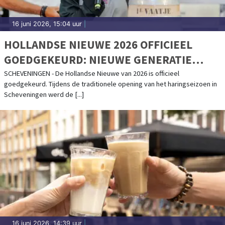
16 juni 2026, 15:04 uur
|
HOLLANDSE NIEUWE 2026 OFFICIEEL
GOEDGEKEURD: NIEUWE GENERATIE
GEEFT STARTSEIN VOOR HARINGSEIZOEN
SCHEVENINGEN - De Hollandse Nieuwe van 2026 is officieel
goedgekeurd. Tijdens de traditionele opening van het haringseizoen in
Scheveningen werd de [...]
16 juni 2026, 14:39 uur
|