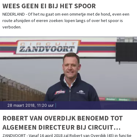
WEES GEEN EI BIJ HET SPOOR
NEDERLAND - Of het nu gaat om een ommetje met de hond, even een
route afsnijden of eieren zoeken: lopen langs of over het spoor is
verboden.
28 maart 2018, 11:20 uur
|
ROBERT VAN OVERDIJK BENOEMD TOT
ALGEMEEN DIRECTEUR BIJ CIRCUIT
ZANDVOORT
ZANDVOORT - Vanaf 16 april 2018 zal Robert van Overdijk (45) in functie