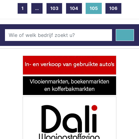
1
...
103
104
105
(current)
106