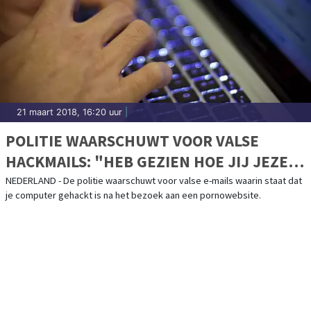
21 maart 2018, 16:20 uur
|
POLITIE WAARSCHUWT VOOR VALSE
HACKMAILS: "HEB GEZIEN HOE JIJ JEZELF
BEVREDIGT"
NEDERLAND - De politie waarschuwt voor valse e-mails waarin staat dat
je computer gehackt is na het bezoek aan een pornowebsite.