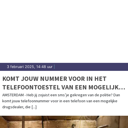
3 februari 2025, 14:48 uur
|
KOMT JOUW NUMMER VOOR IN HET
TELEFOONTOESTEL VAN EEN MOGELIJKE
DRUGSDEALER ?
AMSTERDAM - Heb jij zojuist een sms’je gekregen van de politie? Dan
komt jouw telefoonnummer voor in een telefoon van een mogelijke
drugsdealer, die [...]