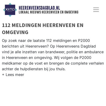
HEERENVEENSDAGBLAD.NL
lokaal nieuws heerenveen en omgeving
112 MELDINGEN HEERENVEEN EN
OMGEVING
Op zoek naar de laatste 112 meldingen en P2000
berichten uit Heerenveen? Op Heerenveens Dagblad
vind je alle inzetten van brandweer, politie en ambulance
in Heerenveen en omgeving. Wij volgen de P2000
meldkamer op de voet en brengen de complete verhalen
achter de hulpdiensten bij jou thuis.
P2000 MELDINGEN HEERENVEEN
Van incidenten op de A7 en de N32 tot meldingen in
Heerenveen-Noord, Nijehaske, Nieuwehorne en de
IJsstadion-omgeving — onze redactie brengt het 112-
nieuws.