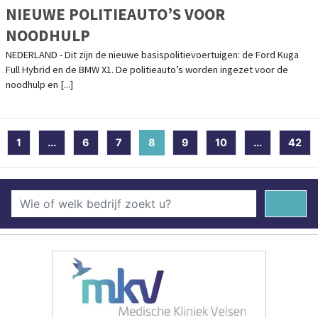
NIEUWE POLITIEAUTO’S VOOR
NOODHULP
NEDERLAND - Dit zijn de nieuwe basispolitievoertuigen: de Ford Kuga
Full Hybrid en de BMW X1. De politieauto’s worden ingezet voor de
noodhulp en [...]
1
...
6
7
8
(current)
9
10
...
42