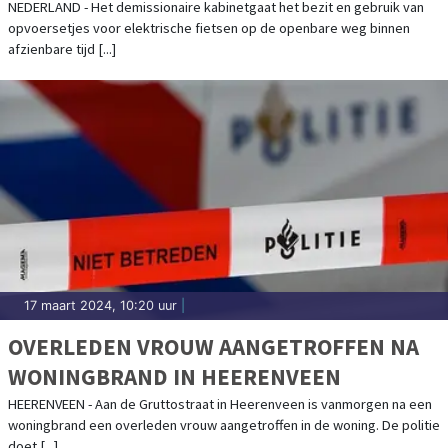
VERBODEN
NEDERLAND - Het demissionaire kabinetgaat het bezit en gebruik van
opvoersetjes voor elektrische fietsen op de openbare weg binnen
afzienbare tijd [...]
17 maart 2024, 10:20 uur
|
OVERLEDEN VROUW AANGETROFFEN NA
WONINGBRAND IN HEERENVEEN
HEERENVEEN - Aan de Gruttostraat in Heerenveen is vanmorgen na een
woningbrand een overleden vrouw aangetroffen in de woning. De politie
doet [...]