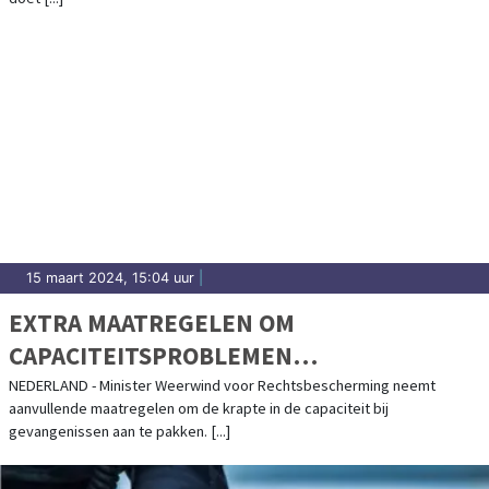
15 maart 2024, 15:04 uur
|
EXTRA MAATREGELEN OM
CAPACITEITSPROBLEMEN
GEVANGENISSEN AAN TE PAKKEN
NEDERLAND - Minister Weerwind voor Rechtsbescherming neemt
aanvullende maatregelen om de krapte in de capaciteit bij
gevangenissen aan te pakken. [...]