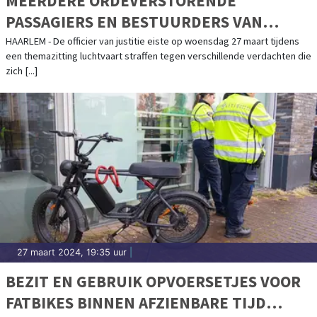
MEERDERE ORDEVERSTORENDE
PASSAGIERS EN BESTUURDERS VAN
DRONES VEROORDEELD
HAARLEM - De officier van justitie eiste op woensdag 27 maart tijdens
een themazitting luchtvaart straffen tegen verschillende verdachten die
zich [...]
27 maart 2024, 19:35 uur
|
BEZIT EN GEBRUIK OPVOERSETJES VOOR
FATBIKES BINNEN AFZIENBARE TIJD