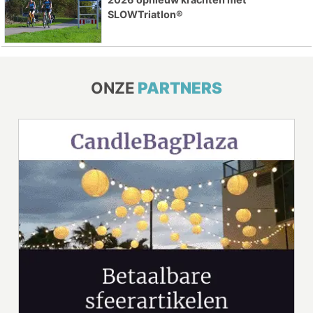
SLOWTriatlon®
ONZE
PARTNERS