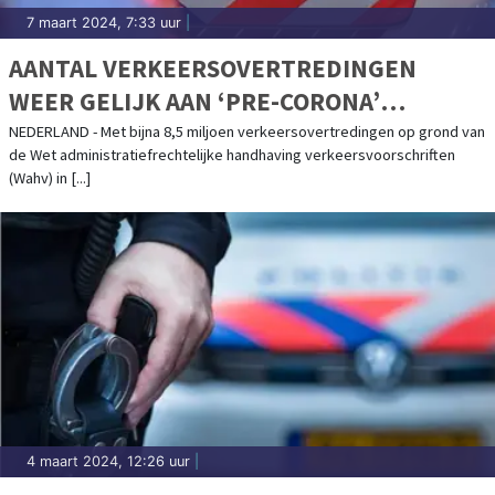
7 maart 2024, 7:33 uur
|
AANTAL VERKEERSOVERTREDINGEN
WEER GELIJK AAN ‘PRE-CORONA’
TIJDPERK
NEDERLAND - Met bijna 8,5 miljoen verkeersovertredingen op grond van
de Wet administratiefrechtelijke handhaving verkeersvoorschriften
(Wahv) in [...]
4 maart 2024, 12:26 uur
|