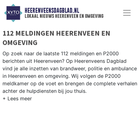
HEERENVEENSDAGBLAD.NL
lokaal nieuws heerenveen en omgeving
112 MELDINGEN HEERENVEEN EN
OMGEVING
Op zoek naar de laatste 112 meldingen en P2000
berichten uit Heerenveen? Op Heerenveens Dagblad
vind je alle inzetten van brandweer, politie en ambulance
in Heerenveen en omgeving. Wij volgen de P2000
meldkamer op de voet en brengen de complete verhalen
achter de hulpdiensten bij jou thuis.
P2000 MELDINGEN HEERENVEEN
Van incidenten op de A7 en de N32 tot meldingen in
Heerenveen-Noord, Nijehaske, Nieuwehorne en de
IJsstadion-omgeving — onze redactie brengt het 112-
nieuws.