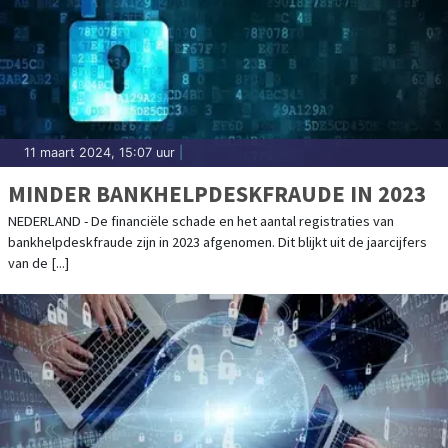
11 maart 2024, 15:07 uur
|
MINDER BANKHELPDESKFRAUDE IN 2023
NEDERLAND - De financiële schade en het aantal registraties van
bankhelpdeskfraude zijn in 2023 afgenomen. Dit blijkt uit de jaarcijfers
van de [...]