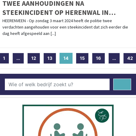
TWEE AANHOUDINGEN NA
STEEKINCIDENT OP HERENWAL IN
HEERENVEEN
HEERENVEEN - Op zondag 3 maart 2024 heeft de politie twee
verdachten aangehouden voor een steekincident dat zich eerder die
dag heeft afgespeeld aan [...]
1
...
12
13
14
(current)
15
16
...
42