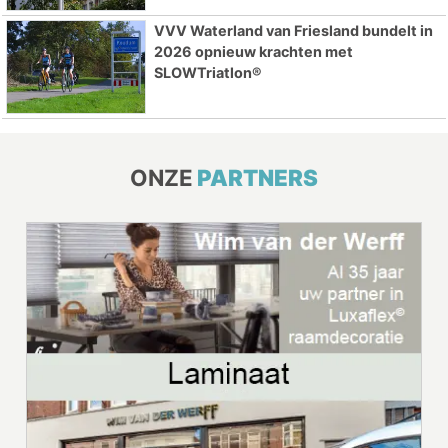
VVV Waterland van Friesland bundelt in
2026 opnieuw krachten met
SLOWTriatlon®
ONZE
PARTNERS