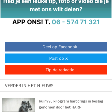
Heb je een leuke tip, foto of video die je
met ons wilt delen?
APP ONS!
T.
06 - 574 71 321
Deel op Facebook
Post op X
Tip de redactie
VERDER IN HET NIEUWS:
Ruim 90 kilogram harddrugs in beslag
genomen door het HARP