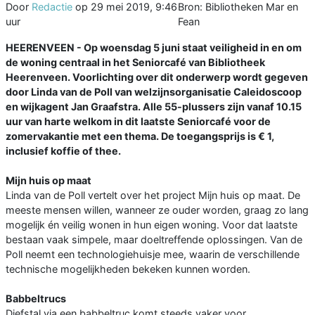
Door
Redactie
op
29 mei 2019, 9:46
Bron: Bibliotheken Mar en
uur
Fean
HEERENVEEN - Op woensdag 5 juni staat veiligheid in en om
de woning centraal in het Seniorcafé van Bibliotheek
Heerenveen. Voorlichting over dit onderwerp wordt gegeven
door Linda van de Poll van welzijnsorganisatie Caleidoscoop
en wijkagent Jan Graafstra. Alle 55-plussers zijn vanaf 10.15
uur van harte welkom in dit laatste Seniorcafé voor de
zomervakantie met een thema. De toegangsprijs is € 1,
inclusief koffie of thee.
Mijn huis op maat
Linda van de Poll vertelt over het project Mijn huis op maat. De
meeste mensen willen, wanneer ze ouder worden, graag zo lang
mogelijk én veilig wonen in hun eigen woning. Voor dat laatste
bestaan vaak simpele, maar doeltreffende oplossingen. Van de
Poll neemt een technologiehuisje mee, waarin de verschillende
technische mogelijkheden bekeken kunnen worden.
Babbeltrucs
Diefstal via een babbeltruc komt steeds vaker voor.