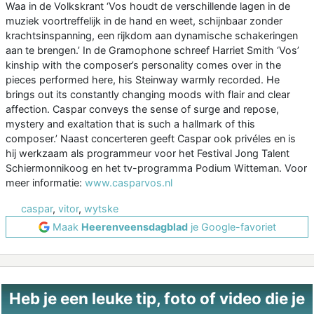
Waa in de Volkskrant ‘Vos houdt de verschillende lagen in de
muziek voortreffelijk in de hand en weet, schijnbaar zonder
krachtsinspanning, een rijkdom aan dynamische schakeringen
aan te brengen.’ In de Gramophone schreef Harriet Smith ‘Vos’
kinship with the composer’s personality comes over in the
pieces performed here, his Steinway warmly recorded. He
brings out its constantly changing moods with flair and clear
affection. Caspar conveys the sense of surge and repose,
mystery and exaltation that is such a hallmark of this
composer.’ Naast concerteren geeft Caspar ook privéles en is
hij werkzaam als programmeur voor het Festival Jong Talent
Schiermonnikoog en het tv-programma Podium Witteman. Voor
meer informatie:
www.casparvos.nl
caspar
,
vitor
,
wytske
Maak
Heerenveensdagblad
je Google-favoriet
Heb je een leuke tip, foto of video die je