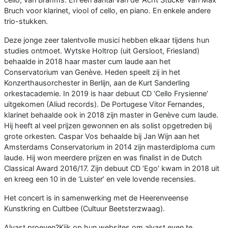
Bruch voor klarinet, viool of cello, en piano. En enkele andere
trio-stukken.
Deze jonge zeer talentvolle musici hebben elkaar tijdens hun
studies ontmoet. Wytske Holtrop (uit Gersloot, Friesland)
behaalde in 2018 haar master cum laude aan het
Conservatorium van Genève. Heden speelt zij in het
Konzerthausorchester in Berlijn, aan de Kurt Sanderling
orkestacademie. In 2019 is haar debuut CD ‘Cello Frysienne’
uitgekomen (Aliud records). De Portugese Vitor Fernandes,
klarinet behaalde ook in 2018 zijn master in Genève cum laude.
Hij heeft al veel prijzen gewonnen en als solist opgetreden bij
grote orkesten. Caspar Vos behaalde bij Jan Wijn aan het
Amsterdams Conservatorium in 2014 zijn masterdiploma cum
laude. Hij won meerdere prijzen en was finalist in de Dutch
Classical Award 2016/17. Zijn debuut CD ‘Ego’ kwam in 2018 uit
en kreeg een 10 in de ‘Luister’ en vele lovende recensies.
Het concert is in samenwerking met de Heerenveense
Kunstkring en Cultbee (Cultuur Beetsterzwaag).
Alvast proeven?Kijk op hun websites om alvast even te