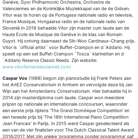
Genève, Gyor Philharmonic Orchestra, Orchestre de
Valenciennes en de Koninklijke Muziekkapel van de de Gidsen.
Vitor was te horen op de Portugese nationale radio en televisie,
France Musique, Hongaarse radio en de nationale radio van
Slovenië.In 2018 behaalde Vitor zijn master cum laude aan de
Haute École de Musique de Genève in de klas van Romain
Guyot. Hij ontving daarnaast de Sih-Woo Cardinaux-Chang prijs.
Vitor is ´official artist´ voor Buffet-Crampon en d´Addario. Hij
speelt op een set Buffet-Crampon ´Tosca´ klarinetten en d
´Addario Reserve Classic Reeds. Zijn website:
www.vitorfernandesclarinet.com/
Caspar Vos
(1988) begon zijn pianostudie bij Frank Peters aan
het ArtEZ Conservatorium in Arnhem en vervolgde deze bij Jan
Wijn aan het Amsterdams Conservatorium. Hier behaalde hij in
2014 zijn masterdiploma cum laude. Caspar won meerdere
prijzen op nationale en internationale concoursen, waaronder
een eerste prijs tijdens ‘The Grand Dominique Competition’ en
een tweede prijs bij ‘The 18th International Piano Competition
Jean Francaix’ in Parijs. In 2015 werd Caspar geselecteerd als
een van de vier finalisten voor The Dutch Classical Talent Award
2016/2017. Met zijn unieke ‘programma zonder programma’ gaf