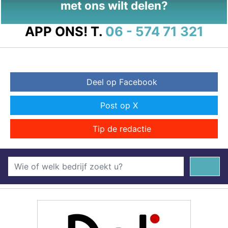
met ons wilt delen?
APP ONS!
T.
06 - 574 71 321
Deel op Facebook
Post op X
Tip de redactie