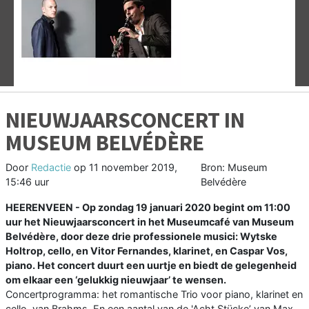
Vorige
V
NIEUWJAARSCONCERT IN
MUSEUM BELVÉDÈRE
Door
Redactie
op
11 november 2019,
Bron: Museum
15:46 uur
Belvédère
HEERENVEEN - Op zondag 19 januari 2020 begint om 11:00
uur het Nieuwjaarsconcert in het Museumcafé van Museum
Belvédère, door deze drie professionele musici: Wytske
Holtrop, cello, en Vitor Fernandes, klarinet, en Caspar Vos,
piano. Het concert duurt een uurtje en biedt de gelegenheid
om elkaar een ‘gelukkig nieuwjaar’ te wensen.
Concertprogramma: het romantische Trio voor piano, klarinet en
cello, van Brahms. En een aantal van de 'Acht Stücke’ van Max