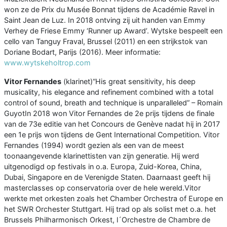
won ze de Prix du Musée Bonnat tijdens de Académie Ravel in
Saint Jean de Luz. In 2018 ontving zij uit handen van Emmy
Verhey de Friese Emmy ‘Runner up Award’. Wytske bespeelt een
cello van Tanguy Fraval, Brussel (2011) en een strijkstok van
Doriane Bodart, Parijs (2016). Meer informatie:
www.wytskeholtrop.com
Vitor Fernandes
(klarinet)“His great sensitivity, his deep
musicality, his elegance and refinement combined with a total
control of sound, breath and technique is unparalleled” – Romain
GuyotIn 2018 won Vitor Fernandes de 2e prijs tijdens de finale
van de 73e editie van het Concours de Genève nadat hij in 2017
een 1e prijs won tijdens de Gent International Competition. Vitor
Fernandes (1994) wordt gezien als een van de meest
toonaangevende klarinettisten van zijn generatie. Hij werd
uitgenodigd op festivals in o.a. Europa, Zuid-Korea, China,
Dubai, Singapore en de Verenigde Staten. Daarnaast geeft hij
masterclasses op conservatoria over de hele wereld.Vitor
werkte met orkesten zoals het Chamber Orchestra of Europe en
het SWR Orchester Stuttgart. Hij trad op als solist met o.a. het
Brussels Philharmonisch Orkest, l´Orchestre de Chambre de