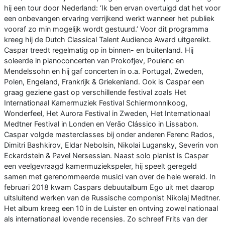
hij een tour door Nederland: ‘Ik ben ervan overtuigd dat het voor
een onbevangen ervaring verrijkend werkt wanneer het publiek
vooraf zo min mogelijk wordt gestuurd.’ Voor dit programma
kreeg hij de Dutch Classical Talent Audience Award uitgereikt.
Caspar treedt regelmatig op in binnen- en buitenland. Hij
soleerde in pianoconcerten van Prokofjev, Poulenc en
Mendelssohn en hij gaf concerten in o.a. Portugal, Zweden,
Polen, Engeland, Frankrijk & Griekenland. Ook is Caspar een
graag geziene gast op verschillende festival zoals Het
Internationaal Kamermuziek Festival Schiermonnikoog,
Wonderfeel, Het Aurora Festival in Zweden, Het Internationaal
Medtner Festival in Londen en Verão Clássico in Lissabon.
Caspar volgde masterclasses bij onder anderen Ferenc Rados,
Dimitri Bashkirov, Eldar Nebolsin, Nikolai Lugansky, Severin von
Eckardstein & Pavel Nersessian. Naast solo pianist is Caspar
een veelgevraagd kamermuziekspeler, hij speelt geregeld
samen met gerenommeerde musici van over de hele wereld. In
februari 2018 kwam Caspars debuutalbum Ego uit met daarop
uitsluitend werken van de Russische componist Nikolaj Medtner.
Het album kreeg een 10 in de Luister en ontving zowel nationaal
als internationaal lovende recensies. Zo schreef Frits van der