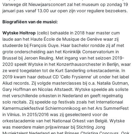
Vanwege dit Nieuwjaarsconcert zal het museum op zondag 19
januari pas vanaf 13.00 uur open zijn voor reguliere bezoekers.
Biografiëen van de musici:
Wytske Holtrop
(cello) behaalde in 2018 haar master cum
laude aan het Haute École de Musique de Genève waar zij
studeerde bij François Guye. Haar bachelor rondde zij af met
grote onderscheiding aan het Koninklijk Conservatorium in
Brussel bij Jeroen Reuling. Met ingang van het seizoen 2019-
2020 speelt Wytske in het Konzerthausorchester in Berlijn, waar
ze werd toegelaten tot de Kurt Sanderling orkestacademie. In
2019 kwam haar debuut CD ‘Cello Frysienne’ uit onder het label
Aliud records. Zij volgde masterclasses bij o.a. Natalia Gutman,
Gary Hoffman en Nicolas Altstaedt. Wytske speelde als soliste
met verschillende orkesten in Nederland en geeft regelmatig
solo recitals. Zij speelde op festivals zoals het Internationaal
Kamermuziekfestival Schiermonnikoog en het Ars SummerFest
in Vilnius. In 2015/2016 was zij geselecteerd voor de
orkestacademie van het Nationaal Orkest van België. Wytske
was meerdere malen prijswinnaar bij Stichting Jong
Muziektalent Nederland en het Prinses Christina Concours. Ook