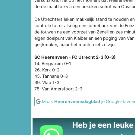
verschalkte. Net op het moment dat Heerenveen w
derde maal toe via een bekeken schot van Oussa
De Utrechters leken makkelijk stand te houden en 
controle tot er alsnog een comeback van de Friez
de touwen na een voorzet van Zeneli en zes minute
eigen doelpunt van Klaiber en een poging van Va
gelijkmaker, maar het mocht niet zo zijn.
SC Heerenveen - FC Utrecht 2-3 (0-3)
14. Bergstrøm 0-1
26. Kerk 0-2
45. Tannane 0-3
69. Vlap 1-3
75. Van Amersfoort 2-3
Maak
Heerenveensdagblad
je Google-favori
Heb je een leuke t