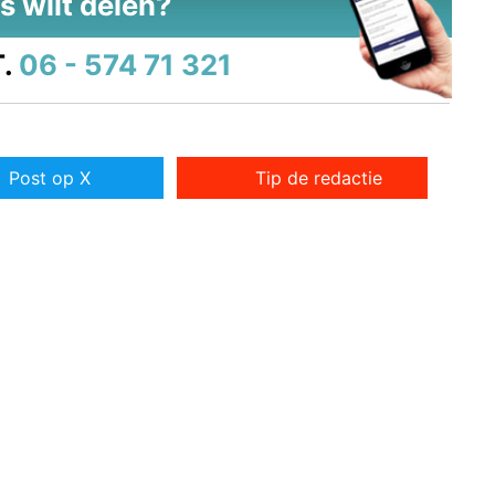
s wilt delen?
.
06 - 574 71 321
Post op X
Tip de redactie