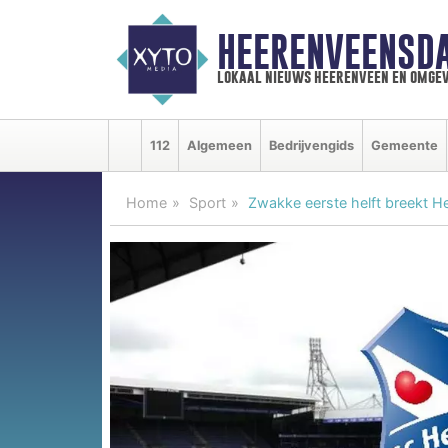
HEERENVEENSD
lokaal nieuws heerenveen en omgev
112
Algemeen
Bedrijvengids
Gemeente
Home
Sport
Zwakke eerste helft breekt 