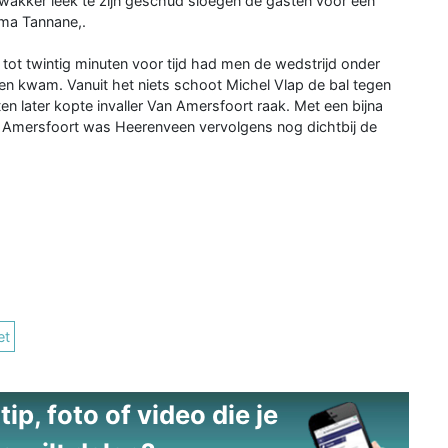
akker leek te zijn geschud sloegen de gasten voor een
ma Tannane,.
tot twintig minuten voor tijd had men de wedstrijd onder
en kwam. Vanuit het niets schoot Michel Vlap de bal tegen
n later kopte invaller Van Amersfoort raak. Met een bijna
n Amersfoort was Heerenveen vervolgens nog dichtbij de
et
ip, foto of video die je