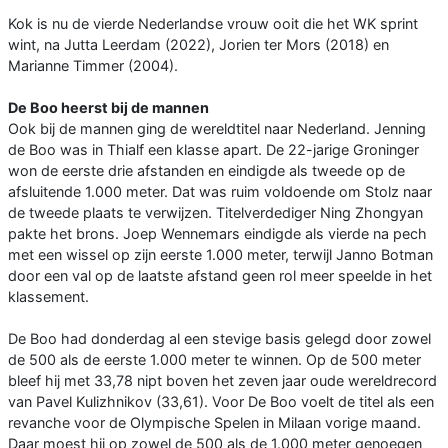
Kok is nu de vierde Nederlandse vrouw ooit die het WK sprint
wint, na Jutta Leerdam (2022), Jorien ter Mors (2018) en
Marianne Timmer (2004).
De Boo heerst bij de mannen
Ook bij de mannen ging de wereldtitel naar Nederland. Jenning
de Boo was in Thialf een klasse apart. De 22-jarige Groninger
won de eerste drie afstanden en eindigde als tweede op de
afsluitende 1.000 meter. Dat was ruim voldoende om Stolz naar
de tweede plaats te verwijzen. Titelverdediger Ning Zhongyan
pakte het brons. Joep Wennemars eindigde als vierde na pech
met een wissel op zijn eerste 1.000 meter, terwijl Janno Botman
door een val op de laatste afstand geen rol meer speelde in het
klassement.
De Boo had donderdag al een stevige basis gelegd door zowel
de 500 als de eerste 1.000 meter te winnen. Op de 500 meter
bleef hij met 33,78 nipt boven het zeven jaar oude wereldrecord
van Pavel Kulizhnikov (33,61). Voor De Boo voelt de titel als een
revanche voor de Olympische Spelen in Milaan vorige maand.
Daar moest hij op zowel de 500 als de 1.000 meter genoegen