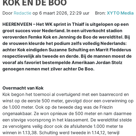
KOK EN DE BOO
Door
Redactie
op
6 maart 2026, 22:29 uur
Bron:
XYTO Media
HEERENVEEN – Het WK sprint in Thialf is uitgelopen op een
groot succes voor Nederland. In een uitverkocht stadion
veroverden Femke Kok en Jenning de Boo de wereldtitel. Bij
de vrouwen kleurde het podium zelfs volledig Nederlands:
achter Kok eindigden Suzanne Schulting en Marrit Fledderus
respectievelijk als tweede en derde. Bij de mannen moest de
vooraf als favoriet bestempelde Amerikaan Jordan Stolz
genoegen nemen met zilver achter De Boo.
Overmacht van Kok
Kok begon het toernooi al overtuigend met een baanrecord en
winst op de eerste 500 meter, gevolgd door een overwinning op
de 1.000 meter. Ook op de tweede dag was de Friezin
ongenaakbaar. Ze won opnieuw de 500 meter en nam daarmee
een stevige voorsprong in het klassement. De wereldtitel stelde
ze vervolgens veilig door ook de afsluitende 1.000 meter te
winnen in 1.13,38. Schulting werd tweede in 1.14,12, terwijl