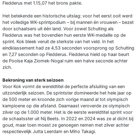
Fledderus met 1.15,07 het brons pakte.
Het betekende een historische uitslag: voor het eerst ooit werd
het volledige WK-sprintpodium – bij mannen én vrouwen – bezet
door schaatsers uit één land. Voor zowel Schulting als
Fledderus was het bovendien hun eerste WK-medaille op de
sprint. Kok bleek veruit de sterkste van het veld. In het
eindklassement had ze 4,53 seconden voorsprong op Schulting
en 7,27 seconden op Fledderus. Fledderus hield op haar beurt
de Poolse Kaja Ziomek-Nogal ruim een halve seconde achter
zich.
Bekroning van sterk seizoen
Voor Kok vormt de wereldtitel de perfecte afsluiting van een
uitzonderlijk seizoen. De sprintster domineerde het hele jaar op
de 500 meter en kroonde zich vorige maand al tot olympisch
kampioene op die afstand. Daarnaast veroverde ze olympisch
zilver op de 1.000 meter. Het is de eerste wereldtitel sprint voor
de schaatsster uit Nij Beets. In 2022 en 2024 was ze al dicht bij
goud, maar toen moest ze genoegen nemen met zilver achter
respectievelijk Jutta Leerdam en Miho Takagi.