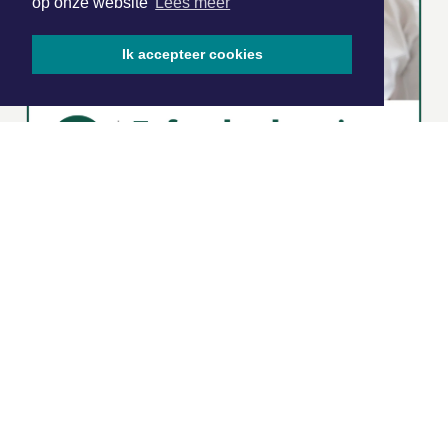
op onze website
Lees meer
Ik accepteer cookies
|
Nieuws | Sport | Evenementen
Hoofdvestiging:
van Benthuizenlaan 1
1701 BZ Heerhugowaard
072 8200 600