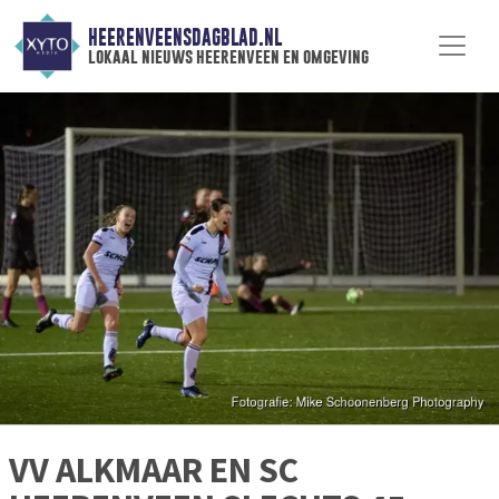
HEERENVEENSDAGBLAD.NL
lokaal nieuws heerenveen en omgeving
VV ALKMAAR EN SC