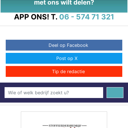
met ons wilt delen?
APP ONS!
T.
06 - 574 71 321
Deel op Facebook
Post op X
Tip de redactie