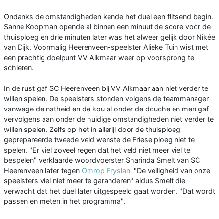
Ondanks de omstandigheden kende het duel een flitsend begin.
Sanne Koopman opende al binnen een minuut de score voor de
thuisploeg en drie minuten later was het alweer gelijk door Nikée
van Dijk. Voormalig Heerenveen-speelster Alieke Tuin wist met
een prachtig doelpunt VV Alkmaar weer op voorsprong te
schieten.
In de rust gaf SC Heerenveen bij VV Alkmaar aan niet verder te
willen spelen. De speelsters stonden volgens de teammanager
vanwege de natheid en de kou al onder de douche en men gaf
vervolgens aan onder de huidige omstandigheden niet verder te
willen spelen. Zelfs op het in allerijl door de thuisploeg
geprepareerde tweede veld wenste de Friese ploeg niet te
spelen. "Er viel zoveel regen dat het veld niet meer viel te
bespelen" verklaarde woordvoerster Sharinda Smelt van SC
Heerenveen later tegen
Omrop Fryslan
. "De veiligheid van onze
speelsters viel niet meer te garanderen" aldus Smelt die
verwacht dat het duel later uitgespeeld gaat worden. "Dat wordt
passen en meten in het programma".