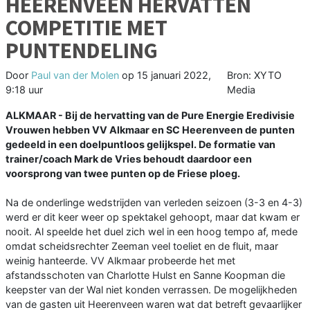
HEERENVEEN HERVATTEN
COMPETITIE MET
PUNTENDELING
Door
Paul van der Molen
op
15 januari 2022,
Bron: XYTO
9:18 uur
Media
ALKMAAR - Bij de hervatting van de Pure Energie Eredivisie
Vrouwen hebben VV Alkmaar en SC Heerenveen de punten
gedeeld in een doelpuntloos gelijkspel. De formatie van
trainer/coach Mark de Vries behoudt daardoor een
voorsprong van twee punten op de Friese ploeg.
Na de onderlinge wedstrijden van verleden seizoen (3-3 en 4-3)
werd er dit keer weer op spektakel gehoopt, maar dat kwam er
nooit. Al speelde het duel zich wel in een hoog tempo af, mede
omdat scheidsrechter Zeeman veel toeliet en de fluit, maar
weinig hanteerde. VV Alkmaar probeerde het met
afstandsschoten van Charlotte Hulst en Sanne Koopman die
keepster van der Wal niet konden verrassen. De mogelijkheden
van de gasten uit Heerenveen waren wat dat betreft gevaarlijker