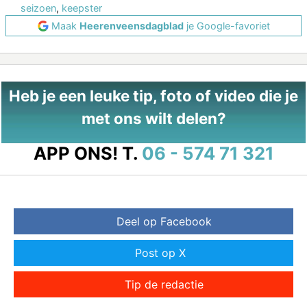
seizoen
,
keepster
Maak
Heerenveensdagblad
je Google-favoriet
Heb je een leuke tip, foto of video die je
met ons wilt delen?
APP ONS!
T.
06 - 574 71 321
Deel op Facebook
Post op X
Tip de redactie