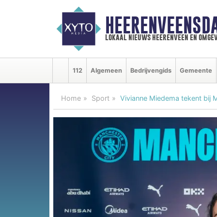
HEERENVEENSD
lokaal nieuws heerenveen en omgev
112
Algemeen
Bedrijvengids
Gemeente
Home
Sport
Vivianne Miedema tekent bij 