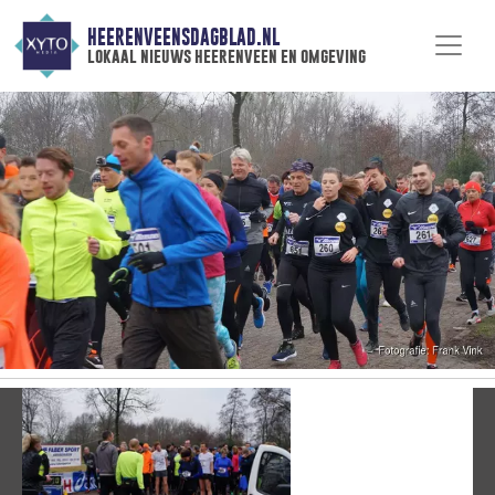
HEERENVEENSDAGBLAD.NL
lokaal nieuws heerenveen en omgeving
Vorige
V