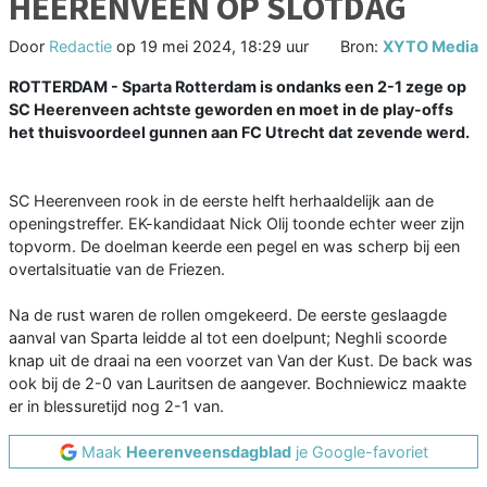
HEERENVEEN OP SLOTDAG
Door
Redactie
op
19 mei 2024, 18:29 uur
Bron:
XYTO Media
ROTTERDAM - Sparta Rotterdam is ondanks een 2-1 zege op
SC Heerenveen achtste geworden en moet in de play-offs
het thuisvoordeel gunnen aan FC Utrecht dat zevende werd.
SC Heerenveen rook in de eerste helft herhaaldelijk aan de
openingstreffer. EK-kandidaat Nick Olij toonde echter weer zijn
topvorm. De doelman keerde een pegel en was scherp bij een
overtalsituatie van de Friezen.
Na de rust waren de rollen omgekeerd. De eerste geslaagde
aanval van Sparta leidde al tot een doelpunt; Neghli scoorde
knap uit de draai na een voorzet van Van der Kust. De back was
ook bij de 2-0 van Lauritsen de aangever. Bochniewicz maakte
er in blessuretijd nog 2-1 van.
Maak
Heerenveensdagblad
je Google-favoriet