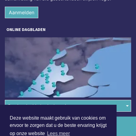
Aanmelden
ONLINE DAGBLADEN
Overige dagbladen in de regio
Deze website maakt gebruik van cookies om
Algemene voorwaarden
ervoor te zorgen dat u de beste ervaring krijgt
op onze website
Lees meer
Disclaimer