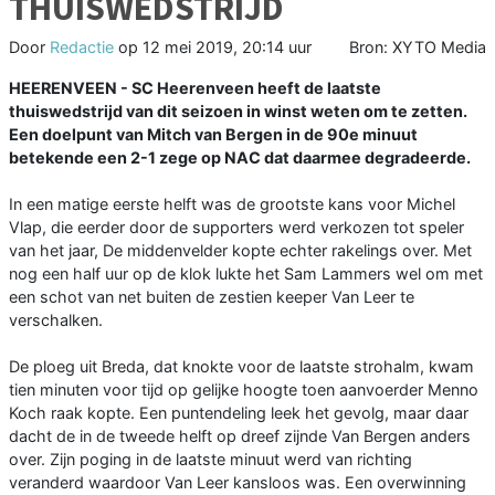
THUISWEDSTRIJD
Door
Redactie
op
12 mei 2019, 20:14 uur
Bron: XYTO Media
HEERENVEEN - SC Heerenveen heeft de laatste
thuiswedstrijd van dit seizoen in winst weten om te zetten.
Een doelpunt van Mitch van Bergen in de 90e minuut
betekende een 2-1 zege op NAC dat daarmee degradeerde.
In een matige eerste helft was de grootste kans voor Michel
Vlap, die eerder door de supporters werd verkozen tot speler
van het jaar, De middenvelder kopte echter rakelings over. Met
nog een half uur op de klok lukte het Sam Lammers wel om met
een schot van net buiten de zestien keeper Van Leer te
verschalken.
De ploeg uit Breda, dat knokte voor de laatste strohalm, kwam
tien minuten voor tijd op gelijke hoogte toen aanvoerder Menno
Koch raak kopte. Een puntendeling leek het gevolg, maar daar
dacht de in de tweede helft op dreef zijnde Van Bergen anders
over. Zijn poging in de laatste minuut werd van richting
veranderd waardoor Van Leer kansloos was. Een overwinning