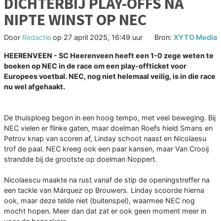
DICHTERBIJ PLAY-OFFS NA
NIPTE WINST OP NEC
Door
Redactie
op
27 april 2025, 16:49 uur
Bron:
XYTO Media
HEERENVEEN - SC Heerenveen heeft een 1-0 zege weten te
boeken op NEC in de race om een play-offticket voor
Europees voetbal. NEC, nog niet helemaal veilig, is in die race
nu wel afgehaakt.
De thuisploeg begon in een hoog tempo, met veel beweging. Bij
NEC vielen er flinke gaten, maar doelman Roefs hield Smans en
Petrov knap van scoren af, Linday schoot naast en Nicolaesu
trof de paal. NEC kreeg ook een paar kansen, maar Van Crooij
strandde bij de grootste op doelman Noppert.
Nicolaescu maakte na rust vanaf de stip de openingstreffer na
een tackle van Márquez op Brouwers. Linday scoorde hierna
ook, maar deze telde niet (buitenspel), waarmee NEC nog
mocht hopen. Meer dan dat zat er ook geen moment meer in