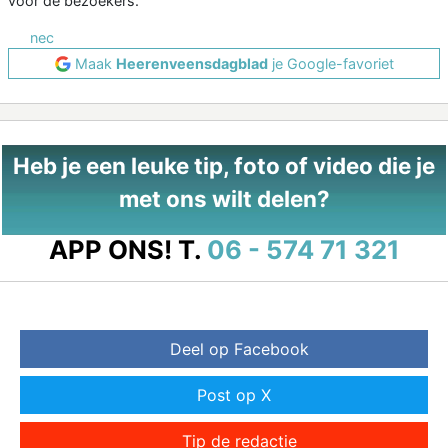
voor de bezoekers.
nec
Maak
Heerenveensdagblad
je Google-favoriet
Heb je een leuke tip, foto of video die je
met ons wilt delen?
APP ONS!
T.
06 - 574 71 321
Deel op Facebook
Post op X
Tip de redactie