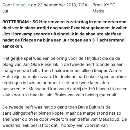
Door
Redactie
op
23 september 2018, 7:24
Bron: XYTO
uur
Media
ROTTERDAM - SC Heerenveen is zaterdag in een enerverend
duel ver in blessuretijd nog naast Excelsior gekomen. Invaller
Jizz Hornkamp scoorde uiteindelijk in de absolute slotfase
nadat de Friezen na bijna een uur tegen een 3-1 achterstand
aankeken.
Het gelijke spel was een beloning voor de strijdlust die de de
ploeg van Jan Olde Riekerink in de tweede helft toonde na een
matige eerste helft. Toen haalde immers alleen keeper Warner
Hahn zijn normale niveau. De doelman had enkele spectaculaire
reddingen in huis maar moest zich ook twee keer laten
passeren. Ali Messaoud kon van dichtbij de 1-0 binnen tikken en
vlak voor rust haalde Luigi Bruins van zo'n twintig meter uit.
De tweede helft was net op gang toen Dave Bulthuis de
aansluitingstreffer binnen kopte, maar de marge stond net zo
snel weer op twee door wederom een treffer van Messaoud. De
wedstrijd leek beslist tot dat Thorsby een voorzet van