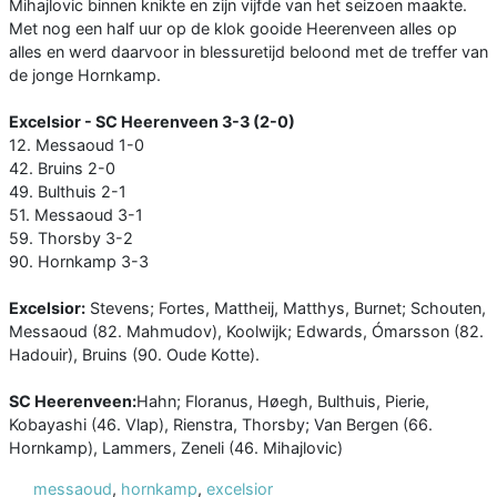
Mihajlovic binnen knikte en zijn vijfde van het seizoen maakte.
Met nog een half uur op de klok gooide Heerenveen alles op
alles en werd daarvoor in blessuretijd beloond met de treffer van
de jonge Hornkamp.
Excelsior - SC Heerenveen 3-3 (2-0)
12. Messaoud 1-0
42. Bruins 2-0
49. Bulthuis 2-1
51. Messaoud 3-1
59. Thorsby 3-2
90. Hornkamp 3-3
Excelsior:
Stevens; Fortes, Mattheij, Matthys, Burnet; Schouten,
Messaoud (82. Mahmudov), Koolwijk; Edwards, Ómarsson (82.
Hadouir), Bruins (90. Oude Kotte).
SC Heerenveen:
Hahn; Floranus, Høegh, Bulthuis, Pierie,
Kobayashi (46. Vlap), Rienstra, Thorsby; Van Bergen (66.
Hornkamp), Lammers, Zeneli (46. Mihajlovic)
messaoud
,
hornkamp
,
excelsior