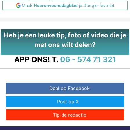
Maak
Heerenveensdagblad
je Google-favoriet
Heb je een leuke tip, foto of video die je
met ons wilt delen?
APP ONS!
T.
06 - 574 71 321
Deel op Facebook
Post op X
Tip de redactie