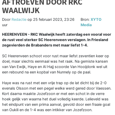
AFTROEVEN DOOR RKC
WAALWIJK
Door
Redactie
op
25 februari 2023, 23:26
Bron:
XYTO
uur
Media
HEERENVEEN - RKC Waalwijk heeft zaterdag een vooral voor
de rust veel sterker SC Heerenveen verslagen. In Friesland
zegevierden de Brabanders met maar liefst 1-4.
SC Heerenveen schoot voor rust maar liefst zeventien keer op
doel, maar slechts eenmaal was het raak. Na gemiste kansen
van Van Ewijk, Haye en Al Hajj scoorde Van Hooijdonk wel uit
een rebound na een kopbal van Nunnely op de paal.
Haye was na rust met een vrije trap op de lat dicht bij de 2-0
evenals Olsson met een pegel welke werd gered door Vaessen.
Kort daarna maakte Jozefzoon er met een schot in de verre
hoek gelijk van waarna het duel volledig keerde. Lelieveld was
het eindpunt van een prima aanval, gevold door een fraaie goal
van Oukili en de 1-4 was een intikker van Jozefzoon.