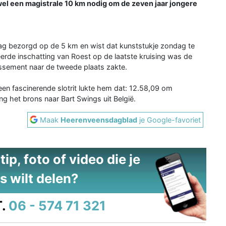
wel een magistrale 10 km nodig om de zeven jaar jongere
ag bezorgd op de 5 km en wist dat kunststukje zondag te
rde inschatting van Roest op de laatste kruising was de
lassement naar de tweede plaats zakte.
n fascinerende slotrit lukte hem dat: 12.58,09 om
g het brons naar Bart Swings uit België.
Maak
Heerenveensdagblad
je Google-favoriet
ip, foto of video die je
s wilt delen?
.
06 - 574 71 321