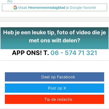
rkc
Maak
Heerenveensdagblad
je Google-favoriet
Heb je een leuke tip, foto of video die je
met ons wilt delen?
APP ONS!
T.
06 - 574 71 321
Deel op Facebook
Post op X
Tip de redactie