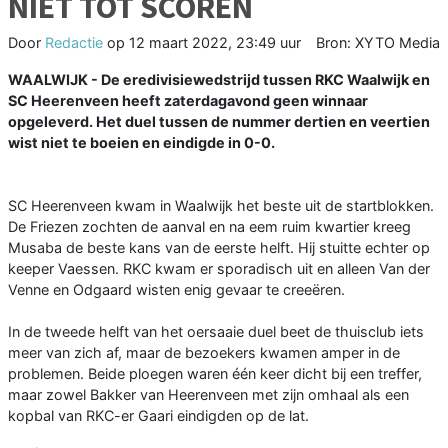
NIET TOT SCOREN
Door
Redactie
op
12 maart 2022, 23:49 uur
Bron: XYTO Media
WAALWIJK - De eredivisiewedstrijd tussen RKC Waalwijk en
SC Heerenveen heeft zaterdagavond geen winnaar
opgeleverd. Het duel tussen de nummer dertien en veertien
wist niet te boeien en eindigde in 0-0.
SC Heerenveen kwam in Waalwijk het beste uit de startblokken.
De Friezen zochten de aanval en na eem ruim kwartier kreeg
Musaba de beste kans van de eerste helft. Hij stuitte echter op
keeper Vaessen. RKC kwam er sporadisch uit en alleen Van der
Venne en Odgaard wisten enig gevaar te creeëren.
In de tweede helft van het oersaaie duel beet de thuisclub iets
meer van zich af, maar de bezoekers kwamen amper in de
problemen. Beide ploegen waren één keer dicht bij een treffer,
maar zowel Bakker van Heerenveen met zijn omhaal als een
kopbal van RKC-er Gaari eindigden op de lat.