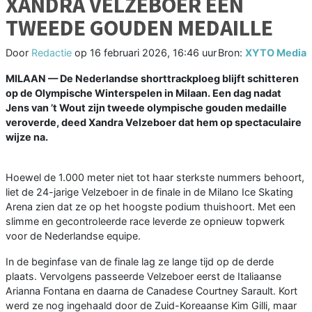
XANDRA VELZEBOER EEN
TWEEDE GOUDEN MEDAILLE
Door
Redactie
op
16 februari 2026, 16:46 uur
Bron:
XYTO Media
MILAAN —
De Nederlandse shorttrackploeg blijft schitteren
op de Olympische Winterspelen in Milaan. Een dag nadat
Jens van ’t Wout zijn tweede olympische gouden medaille
veroverde, deed Xandra Velzeboer dat hem op spectaculaire
wijze na.
Hoewel de 1.000 meter niet tot haar sterkste nummers behoort,
liet de 24-jarige Velzeboer in de finale in de Milano Ice Skating
Arena zien dat ze op het hoogste podium thuishoort. Met een
slimme en gecontroleerde race leverde ze opnieuw topwerk
voor de Nederlandse equipe.
In de beginfase van de finale lag ze lange tijd op de derde
plaats. Vervolgens passeerde Velzeboer eerst de Italiaanse
Arianna Fontana en daarna de Canadese Courtney Sarault. Kort
werd ze nog ingehaald door de Zuid-Koreaanse Kim Gilli, maar