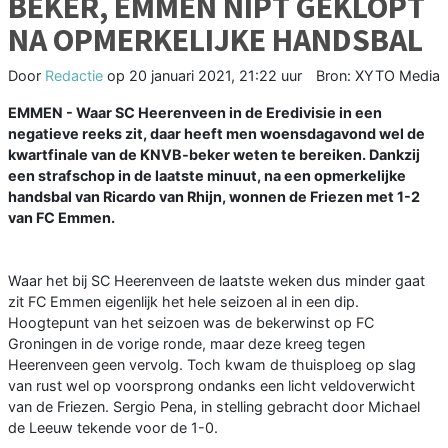
BEKER, EMMEN NIPT GEKLOPT
NA OPMERKELIJKE HANDSBAL
Door
Redactie
op
20 januari 2021, 21:22 uur
Bron: XYTO Media
EMMEN - Waar SC Heerenveen in de Eredivisie in een
negatieve reeks zit, daar heeft men woensdagavond wel de
kwartfinale van de KNVB-beker weten te bereiken. Dankzij
een strafschop in de laatste minuut, na een opmerkelijke
handsbal van Ricardo van Rhijn, wonnen de Friezen met 1-2
van FC Emmen.
Waar het bij SC Heerenveen de laatste weken dus minder gaat
zit FC Emmen eigenlijk het hele seizoen al in een dip.
Hoogtepunt van het seizoen was de bekerwinst op FC
Groningen in de vorige ronde, maar deze kreeg tegen
Heerenveen geen vervolg. Toch kwam de thuisploeg op slag
van rust wel op voorsprong ondanks een licht veldoverwicht
van de Friezen. Sergio Pena, in stelling gebracht door Michael
de Leeuw tekende voor de 1-0.