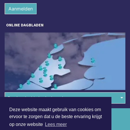
Aanmelden
ONLINE DAGBLADEN
Overige dagbladen in de regio
Deze website maakt gebruik van cookies om
Algemene voorwaarden
ervoor te zorgen dat u de beste ervaring krijgt
op onze website
Lees meer
Disclaimer