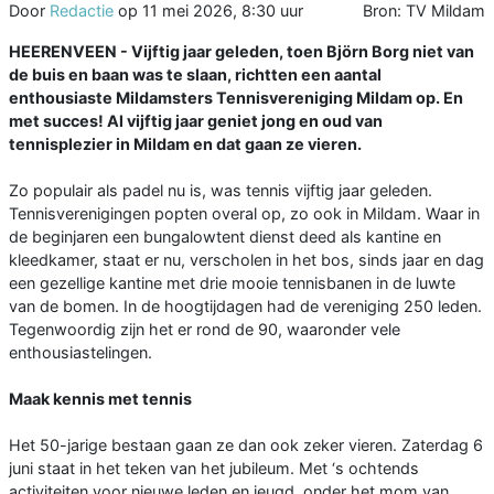
Door
Redactie
op
11 mei 2026, 8:30 uur
Bron: TV Mildam
HEERENVEEN - Vijftig jaar geleden, toen Björn Borg niet van
de buis en baan was te slaan, richtten een aantal
enthousiaste Mildamsters Tennisvereniging Mildam op. En
met succes! Al vijftig jaar geniet jong en oud van
tennisplezier in Mildam en dat gaan ze vieren.
Zo populair als padel nu is, was tennis vijftig jaar geleden.
Tennisverenigingen popten overal op, zo ook in Mildam. Waar in
de beginjaren een bungalowtent dienst deed als kantine en
kleedkamer, staat er nu, verscholen in het bos, sinds jaar en dag
een gezellige kantine met drie mooie tennisbanen in de luwte
van de bomen. In de hoogtijdagen had de vereniging 250 leden.
Tegenwoordig zijn het er rond de 90, waaronder vele
enthousiastelingen.
Maak kennis met tennis
Het 50-jarige bestaan gaan ze dan ook zeker vieren. Zaterdag 6
juni staat in het teken van het jubileum. Met ‘s ochtends
activiteiten voor nieuwe leden en jeugd, onder het mom van