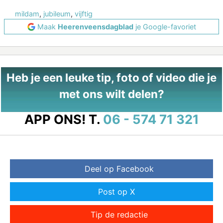
mildam
,
jubileum
,
vijftig
Maak
Heerenveensdagblad
je Google-favoriet
Heb je een leuke tip, foto of video die je
met ons wilt delen?
APP ONS!
T.
06 - 574 71 321
Deel op Facebook
Post op X
Tip de redactie