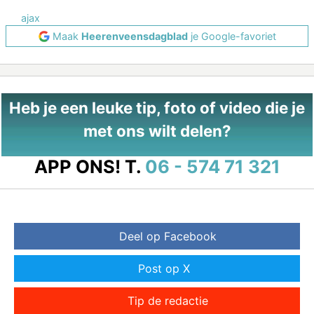
ajax
Maak
Heerenveensdagblad
je Google-favoriet
Heb je een leuke tip, foto of video die je
met ons wilt delen?
APP ONS!
T.
06 - 574 71 321
Deel op Facebook
Post op X
Tip de redactie