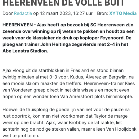
HEERENVEEN DE VOLLE BUIT
Door
Redactie
op
12 maart 2023, 16:27 uur
Bron:
XYTO Media
HEERENVEEN - Ajax heeft op bezoek bij SC Heerenveen zijn
zevende overwinning op rij weten te pakken en houdt zo een
week voor de klassieker de druk op koploper Feyenoord. De
ploeg van trainer John Heitinga zegevierde met 2-4 in het
Abe Lenstra Stadion.
Ajax vloog uit de startblokken in Friesland en stond binnen
twintig minuten al met 0-3 voor. Kudus, Álvarez en Bergwijn, na
een mooie slalom maakten de treffers. Heerenveen-trainer Kees
van Wonderen greep direct in net drie wissels en mocht even
hopen op een wonder toen Van Amersfoort plots binnenkopte.
Hoewel de thuisploeg de goede lijn van net voor de pauze na
rust doortrok, kon men niet voorkomen dat Taylor de marge
weer op drie bracht. Ajax, waar Brobbey de lat raakte, liet
achterin nog de nodige steken vallen, maar alleen Van Hooijdonk
wist te profiteren.