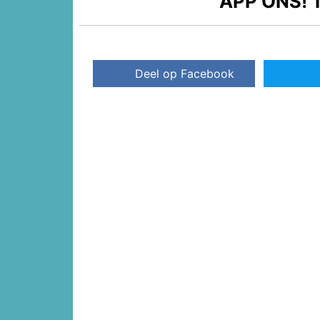
APP ONS!
T
Deel op Facebook