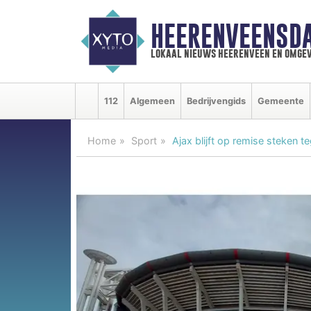
HEERENVEENSD
lokaal nieuws heerenveen en omgev
112
Algemeen
Bedrijvengids
Gemeente
Home
Sport
Ajax blijft op remise steken 