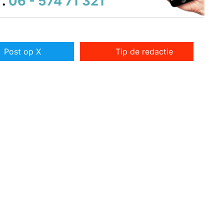
.
06 - 574 71 321
Post op X
Tip de redactie