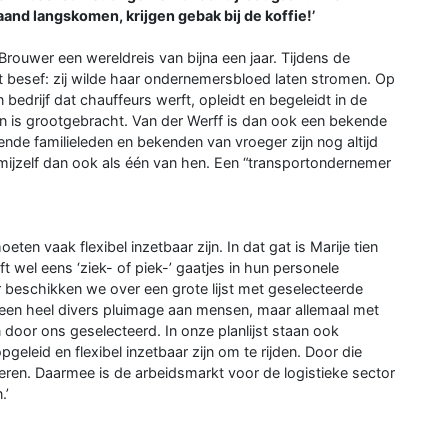
and langskomen, krijgen gebak bij de koffie!’
rouwer een wereldreis van bijna een jaar. Tijdens de
 besef: zij wilde haar ondernemersbloed laten stromen. Op
 bedrijf dat chauffeurs werft, opleidt en begeleidt in de
jk in is grootgebracht. Van der Werff is dan ook een bekende
ende familieleden en bekenden van vroeger zijn nog altijd
zie mijzelf dan ook als één van hen. Een “transportondernemer
en vaak flexibel inzetbaar zijn. In dat gat is Marije tien
t wel eens ‘ziek- of piek-’ gaatjes in hun personele
oor beschikken we over een grote lijst met geselecteerde
g een heel divers pluimage aan mensen, maar allemaal met
door ons geselecteerd. In onze planlijst staan ook
geleid en flexibel inzetbaar zijn om te rijden. Door die
eren. Daarmee is de arbeidsmarkt voor de logistieke sector
.’