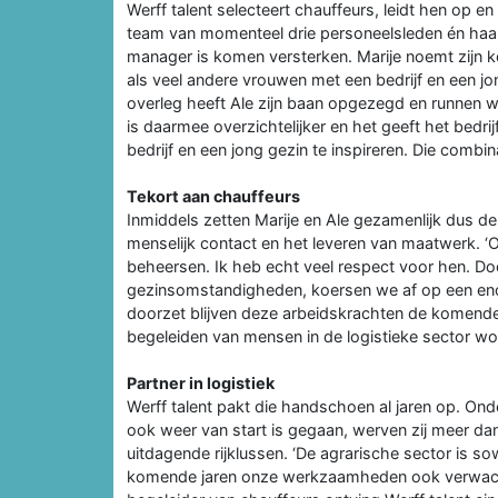
Werff talent selecteert chauffeurs, leidt hen op 
team van momenteel drie personeelsleden én haar 
manager is komen versterken. Marije noemt zijn k
als veel andere vrouwen met een bedrijf en een j
overleg heeft Ale zijn baan opgezegd en runnen we
is daarmee overzichtelijker en het geeft het bed
bedrijf en een jong gezin te inspireren. Die combinat
Tekort aan chauffeurs
Inmiddels zetten Marije en Ale gezamenlijk dus de li
menselijk contact en het leveren van maatwerk. 
beheersen. Ik heb echt veel respect voor hen. Doo
gezinsomstandigheden, koersen we af op een eno
doorzet blijven deze arbeidskrachten de komende 
begeleiden van mensen in de logistieke sector word
Partner in logistiek
Werff talent pakt die handschoen al jaren op. Ond
ook weer van start is gegaan, werven zij meer da
uitdagende rijklussen. ‘De agrarische sector is sow
komende jaren onze werkzaamheden ook verwachten 