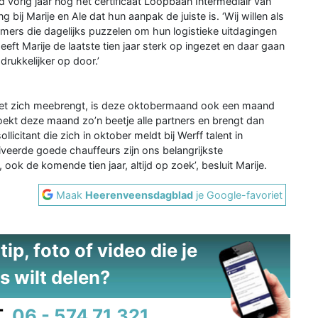
d vorig jaar nog het certificaat Loopbaan Intermediair van
bij Marije en Ale dat hun aanpak de juiste is. ‘Wij willen als
emers die dagelijks puzzelen om hun logistieke uitdagingen
heeft Marije de laatste tien jaar sterk op ingezet en daar gaan
rukkelijker op door.’
 met zich meebrengt, is deze oktobermaand ook een maand
oekt deze maand zo’n beetje alle partners en brengt dan
icitant die zich in oktober meldt bij Werff talent in
iveerde goede chauffeurs zijn ons belangrijkste
ook de komende tien jaar, altijd op zoek’, besluit Marije.
Maak
Heerenveensdagblad
je Google-favoriet
ip, foto of video die je
s wilt delen?
.
06 - 574 71 321