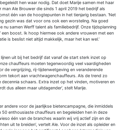
en begeleidt hen waar nodig. Dat doet Marije samen met haar
man Ale Brouwer die sinds 1 april 2019 het bedrijf als
omst één van de hoogtepunten in het tienjarig bestaan. ‘Net
ong gezin was dat voor ons ook een worsteling. Na goed
 nu samen Werff talent als familiebedrijf. Onze tijdsplanning
rijf een boost. Ik hoop hiermee ook andere vrouwen met een
ie is beslist niet altijd makkelijk, maar het kan wel.’
jnen uit bij het bedrijf dat vanaf de start sterk inzet op
‘Onze chauffeurs moeten tegenwoordig veel vaardigheden
r de vergrijzing, rij-tijdenwetgeving en veranderende
rm tekort aan vrachtwagenchauffeurs. Als de trend zo
decennia schaars. Extra inzet op het vinden, motiveren en
t dus alleen maar uitdagender’, stelt Marije.
er andere voor de jaarlijkse bietencampagne, die inmiddels
n 50 enthousiaste chauffeurs en begeleiden hen in deze
ieso één van de branches waarin wij vrij actief zijn en de
uit te breiden’, vertelt Ale. Voor de inzet als opleider en