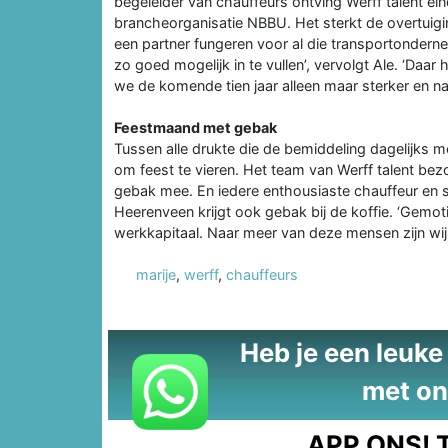
begeleider van chauffeurs ontving Werff talent ein
brancheorganisatie NBBU. Het sterkt de overtuiging 
een partner fungeren voor al die transportondern
zo goed mogelijk in te vullen’, vervolgt Ale. ‘Daar 
we de komende tien jaar alleen maar sterker en nad
Feestmaand met gebak
Tussen alle drukte die de bemiddeling dagelijks
om feest te vieren. Het team van Werff talent bez
gebak mee. En iedere enthousiaste chauffeur en soll
Heerenveen krijgt ook gebak bij de koffie. ‘Gemot
werkkapitaal. Naar meer van deze mensen zijn wij, 
marije
,
werff
,
chauffeurs
Heb je een leuke t
met on
APP ONS!
T