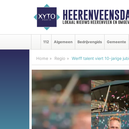
HEERENVEENSD
lokaal nieuws heerenveen en omgev
112
Algemeen
Bedrijvengids
Gemeente
Home
Regio
Werff talent viert 10-jarige ju