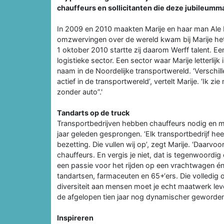
chauffeurs en sollicitanten die deze jubileumma
In 2009 en 2010 maakten Marije en haar man Ale B
omzwervingen over de wereld kwam bij Marije het
1 oktober 2010 startte zij daarom Werff talent. Een
logistieke sector. Een sector waar Marije letterli
naam in de Noordelijke transportwereld. ‘Verschill
actief in de transportwereld’, vertelt Marije. ‘Ik 
zonder auto”.'
Tandarts op de truck
Transportbedrijven hebben chauffeurs nodig en moet
jaar geleden gesprongen. ‘Elk transportbedrijf heef
bezetting. Die vullen wij op’, zegt Marije. ‘Daarv
chauffeurs. En vergis je niet, dat is tegenwoordi
een passie voor het rijden op een vrachtwagen én 
tandartsen, farmaceuten en 65+‘ers. Die volledig op
diversiteit aan mensen moet je echt maatwerk lev
de afgelopen tien jaar nog dynamischer geworden
Inspireren