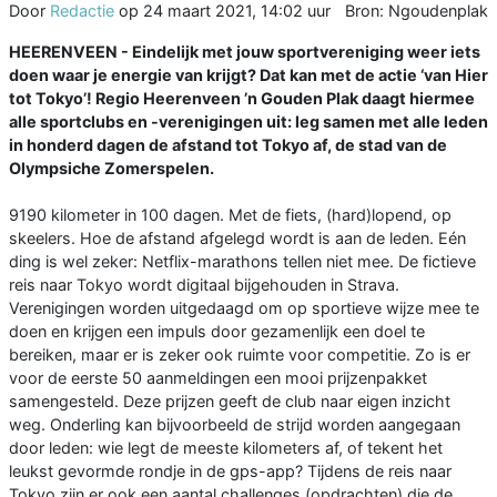
Door
Redactie
op
24 maart 2021, 14:02 uur
Bron: Ngoudenplak
HEERENVEEN - Eindelijk met jouw sportvereniging weer iets
doen waar je energie van krijgt? Dat kan met de actie ‘van Hier
tot Tokyo’! Regio Heerenveen ’n Gouden Plak daagt hiermee
alle sportclubs en -verenigingen uit: leg samen met alle leden
in honderd dagen de afstand tot Tokyo af, de stad van de
Olympsiche Zomerspelen.
9190 kilometer in 100 dagen. Met de fiets, (hard)lopend, op
skeelers. Hoe de afstand afgelegd wordt is aan de leden. Eén
ding is wel zeker: Netflix-marathons tellen niet mee. De fictieve
reis naar Tokyo wordt digitaal bijgehouden in Strava.
Verenigingen worden uitgedaagd om op sportieve wijze mee te
doen en krijgen een impuls door gezamenlijk een doel te
bereiken, maar er is zeker ook ruimte voor competitie. Zo is er
voor de eerste 50 aanmeldingen een mooi prijzenpakket
samengesteld. Deze prijzen geeft de club naar eigen inzicht
weg. Onderling kan bijvoorbeeld de strijd worden aangegaan
door leden: wie legt de meeste kilometers af, of tekent het
leukst gevormde rondje in de gps-app? Tijdens de reis naar
Tokyo zijn er ook een aantal challenges (opdrachten) die de