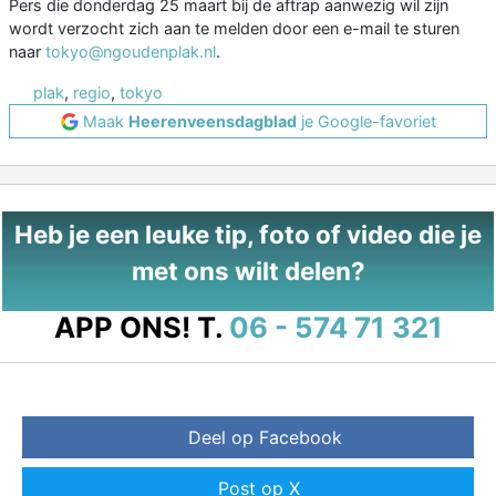
Pers die donderdag 25 maart bij de aftrap aanwezig wil zijn
wordt verzocht zich aan te melden door een e-mail te sturen
naar
tokyo@ngoudenplak.nl
.
plak
,
regio
,
tokyo
Maak
Heerenveensdagblad
je Google-favoriet
Heb je een leuke tip, foto of video die je
met ons wilt delen?
APP ONS!
T.
06 - 574 71 321
Deel op Facebook
Post op X