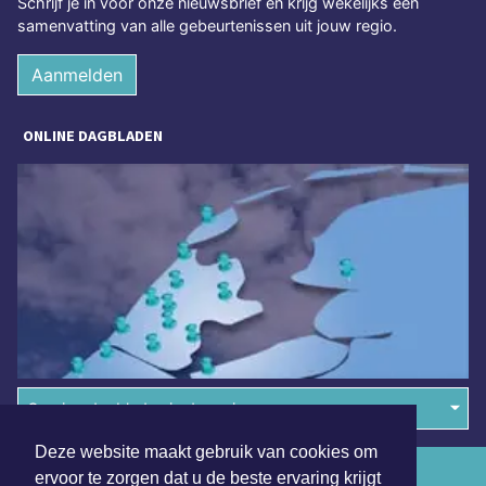
Schrijf je in voor onze nieuwsbrief en krijg wekelijks een
samenvatting van alle gebeurtenissen uit jouw regio.
Aanmelden
ONLINE DAGBLADEN
Overige dagbladen in de regio
Deze website maakt gebruik van cookies om
Algemene voorwaarden
ervoor te zorgen dat u de beste ervaring krijgt