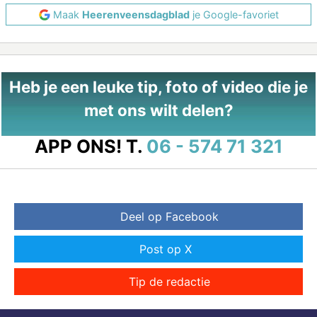
Maak
Heerenveensdagblad
je Google-favoriet
Heb je een leuke tip, foto of video die je
met ons wilt delen?
APP ONS!
T.
06 - 574 71 321
Deel op Facebook
Post op X
Tip de redactie