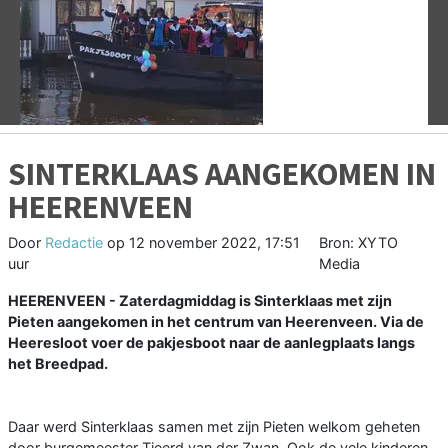
Vorige
V
SINTERKLAAS AANGEKOMEN IN
HEERENVEEN
Door
Redactie
op
12 november 2022, 17:51
Bron: XYTO
uur
Media
HEERENVEEN - Zaterdagmiddag is Sinterklaas met zijn
Pieten aangekomen in het centrum van Heerenveen. Via de
Heeresloot voer de pakjesboot naar de aanlegplaats langs
het Breedpad.
Daar werd Sinterklaas samen met zijn Pieten welkom geheten
door burgemeester Tjeerd van der Zwan. Ook de vele kinderen,