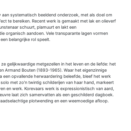
uw aan systematisch beeldend onderzoek, met als doel om
t te bereiken. Recent werk is gemaakt met lak en olieverf
nstenaar schuurt, plamuurt en lakt een
n die organisch aandoen. Vele transparante lagen vormen
en belangrijke rol speelt.
 gelijkwaardige metgezellen in het leven en de liefde: het
en Armand Bouten (1893-1965). Waar het eigenzinnige
 een opvallende herwaardering beleefde, bleef het werk
solo met zo'n twintig schilderijen van haar hand, markeert
ven en werk. Korevaars werk is expressionistisch van aard,
oeuvre laat zich samenvatten als een geschilderd dagboek.
raadselachtige plotwending en een weemoedige afloop.