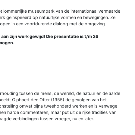
et lommerrijke museumpark van de internationaal vermaarde
erk geïnspireerd op natuurlijke vormen en bewegingen. Ze
 lopen in een voortdurende dialoog met de omgeving.
aan zijn werk gewijd! Die presentatie is t/m 26
 mogen.
verhouding tussen de mens, de wereld, de natuur en de aarde
rbeeldt Olphaert den Otter (1955) de gevolgen van het
onstelling omvat bijna tweehonderd werken en is vanwege
een harde commentaren, maar put uit de rijke tradities van
gelaagde verbindingen tussen vroeger, nu en later.