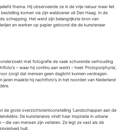
efd thema. Hij observeerde ze in de vrije natuur maar liet
 bestelling komen via zijn weldoener uit Den Haag. In de
ods schepping. Het werd zijn belangrijkste bron van
ilderijen en werken op papier getoond die de kunstenaar
 onderzoekt met fotografie de vaak schurende verhouding
tfoto’s – waar hij continu aan werkt – heet ‘Protoporphyria’,
rvoor zorgt dat mensen geen daglicht kunnen verdragen.
en jaren maakte hij nachtfoto’s in het noorden van Nederland
dère.
van de grote overzichtstentoonstelling ‘Landschappen aan de
Belvédère. De kunstenares vindt haar inspiratie in urbane
 die van mensen zijn verlaten. Ze legt ze vast als de
innigheid hult.