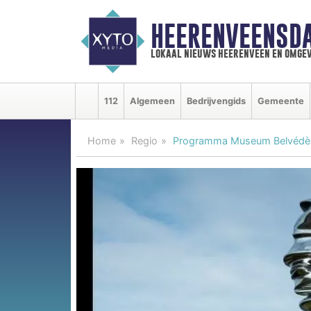
HEERENVEENSD
lokaal nieuws heerenveen en omgev
112
Algemeen
Bedrijvengids
Gemeente
Home
Regio
Programma Museum Belvédè