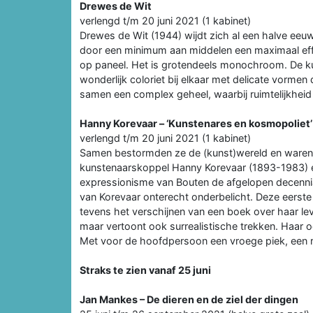
Drewes de Wit
verlengd t/m 20 juni 2021 (1 kabinet)
Drewes de Wit (1944) wijdt zich al een halve ee
door een minimum aan middelen een maximaal effec
op paneel. Het is grotendeels monochroom. De ku
wonderlijk coloriet bij elkaar met delicate vorme
samen een complex geheel, waarbij ruimtelijkheid e
Hanny Korevaar – ‘Kunstenares en kosmopoliet’
verlengd t/m 20 juni 2021 (1 kabinet)
Samen bestormden ze de (kunst)wereld en waren ze
kunstenaarskoppel Hanny Korevaar (1893-1983) 
expressionisme van Bouten de afgelopen decennia
van Korevaar onterecht onderbelicht. Deze eerste 
tevens het verschijnen van een boek over haar le
maar vertoont ook surrealistische trekken. Haar 
Met voor de hoofdpersoon een vroege piek, een 
Straks te zien vanaf 25 juni
Jan Mankes – De dieren en de ziel der dingen