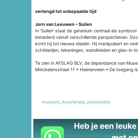
verlengd tot onbepaalde tijd
Jorn van Leeuwen – Suilen
In ‘Suilen’ staat de geranium centraal als symbo
benaderd vanuit verschillende perspectieven. Door
komt hij tot nieuwe ideeën. Hij manipuleert en verk
schilderijen, tekeningen, wandkleden en glas-in-l
Te zien in AFSLAG BLV, de dependance van Mus
Minckelersstraat 11 • Heerenveen • De toegang is 
museum
,
kunstenaar
,
presentatie
Heb je een leuke t
met on