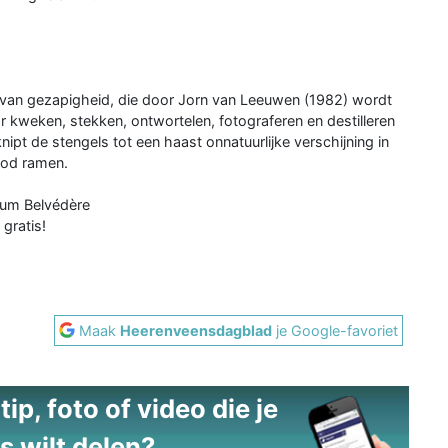
ol van gezapigheid, die door Jorn van Leeuwen (1982) wordt
 kweken, stekken, ontwortelen, fotograferen en destilleren
nipt de stengels tot een haast onnatuurlijke verschijning in
ood ramen.
eum Belvédère
gratis!
Maak
Heerenveensdagblad
je Google-favoriet
ip, foto of video die je
s wilt delen?