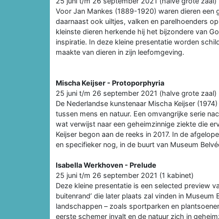
25 juni t/m 26 september 2021 (halve grote zaal)
Voor Jan Mankes (1889-1920) waren dieren een geli
daarnaast ook uiltjes, valken en parelhoenders op
kleinste dieren herkende hij het bijzondere van G
inspiratie. In deze kleine presentatie worden sch
maakte van dieren in zijn leefomgeving.
Mischa Keijser - Protoporphyria
25 juni t/m 26 september 2021 (halve grote zaal)
De Nederlandse kunstenaar Mischa Keijser (1974)
tussen mens en natuur. Een omvangrijke serie nach
wat verwijst naar een geheimzinnige ziekte die e
Keijser begon aan de reeks in 2017. In de afgelop
en specifieker nog, in de buurt van Museum Belvé
Isabella Werkhoven - Prelude
25 juni t/m 26 september 2021 (1 kabinet)
Deze kleine presentatie is een selected preview 
buitenrand’ die later plaats zal vinden in Museum 
landschappen – zoals sportparken en plantsoenen –
eerste schemer invalt en de natuur zich in geheimz