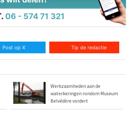
.
06 - 574 71 321
Post op X
Tip de redactie
Werkzaamheden aan de
waterkeringen rondom Museum
Belvédère vordert