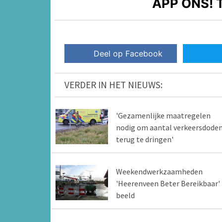
APP ONS!
T
Deel op Facebook
VERDER IN HET NIEUWS:
'Gezamenlijke maatregelen
nodig om aantal verkeersdode
terug te dringen'
Weekendwerkzaamheden
'Heerenveen Beter Bereikbaar' 
beeld