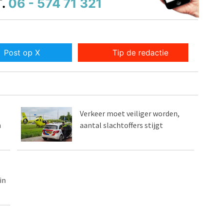
.
06 - 574 71 321
Post op X
Tip de redactie
Verkeer moet veiliger worden,
n
aantal slachtoffers stijgt
in