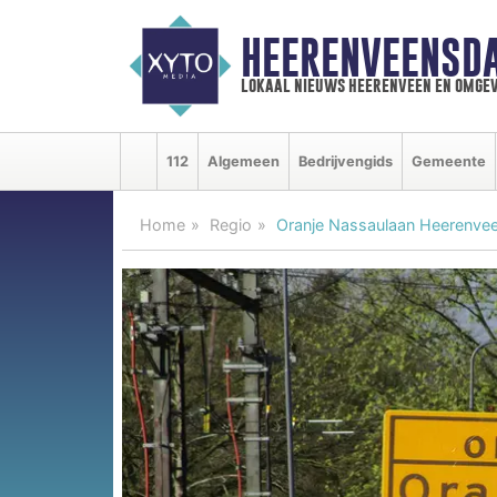
HEERENVEENSD
lokaal nieuws heerenveen en omgev
112
Algemeen
Bedrijvengids
Gemeente
Home
Regio
Oranje Nassaulaan Heerenvee