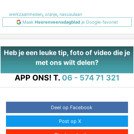
werkzaamheden
,
oranje
,
nassaulaan
Maak
Heerenveensdagblad
je Google-favoriet
Heb je een leuke tip, foto of video die je
met ons wilt delen?
APP ONS!
T.
06 - 574 71 321
Deel op Facebook
Post op X