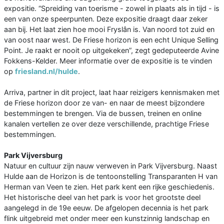
expositie. “Spreiding van toerisme - zowel in plaats als in tijd - is
een van onze speerpunten. Deze expositie draagt daar zeker
aan bij. Het laat zien hoe mooi Fryslân is. Van noord tot zuid en
van oost naar west. De Friese horizon is een echt Unique Selling
Point. Je raakt er nooit op uitgekeken”, zegt gedeputeerde Avine
Fokkens-Kelder. Meer informatie over de expositie is te vinden
op
friesland.nl/hulde
.
Arriva, partner in dit project, laat haar reizigers kennismaken met
de Friese horizon door ze van- en naar de meest bijzondere
bestemmingen te brengen. Via de bussen, treinen en online
kanalen vertellen ze over deze verschillende, prachtige Friese
bestemmingen.
Park Vijversburg
Natuur en cultuur zijn nauw verweven in Park Vijversburg. Naast
Hulde aan de Horizon is de tentoonstelling Transparanten H van
Herman van Veen te zien. Het park kent een rijke geschiedenis.
Het historische deel van het park is voor het grootste deel
aangelegd in de 19e eeuw. De afgelopen decennia is het park
flink uitgebreid met onder meer een kunstzinnig landschap en