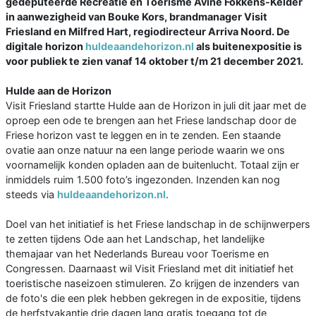
gedeputeerde Recreatie en Toerisme Avine Fokkens-Kelder
in aanwezigheid van Bouke Kors, brandmanager Visit
Friesland en Milfred Hart, regiodirecteur Arriva Noord. De
digitale horizon
huldeaandehorizon.nl
als buitenexpositie is
voor publiek te zien vanaf 14 oktober t/m 21 december 2021.
Hulde aan de Horizon
Visit Friesland startte Hulde aan de Horizon in juli dit jaar met de
oproep een ode te brengen aan het Friese landschap door de
Friese horizon vast te leggen en in te zenden. Een staande
ovatie aan onze natuur na een lange periode waarin we ons
voornamelijk konden opladen aan de buitenlucht. Totaal zijn er
inmiddels ruim 1.500 foto’s ingezonden. Inzenden kan nog
steeds via
huldeaandehorizon.nl
.
Doel van het initiatief is het Friese landschap in de schijnwerpers
te zetten tijdens Ode aan het Landschap, het landelijke
themajaar van het Nederlands Bureau voor Toerisme en
Congressen. Daarnaast wil Visit Friesland met dit initiatief het
toeristische naseizoen stimuleren. Zo krijgen de inzenders van
de foto's die een plek hebben gekregen in de expositie, tijdens
de herfstvakantie drie dagen lang gratis toegang tot de