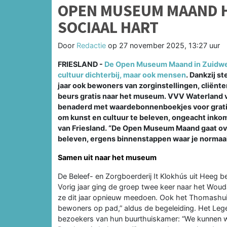
OPEN MUSEUM MAAND H
SOCIAAL HART
Door
Redactie
op
27 november 2025, 13:27 uur
FRIESLAND -
De Open Museum Maand in Zuidwest
cultuur dichterbij, maar ook mensen
. Dankzij s
jaar ook bewoners van zorginstellingen, cliënt
beurs gratis naar het museum. VVV Waterland va
benaderd met waardebonnenboekjes voor gratis
om kunst en cultuur te beleven, ongeacht inko
van Friesland. “De Open Museum Maand gaat ov
beleven, ergens binnenstappen waar je normaal 
Samen uit naar het museum
De Beleef- en Zorgboerderij It Klokhús uit Heeg
Vorig jaar ging de groep twee keer naar het Wo
ze dit jaar opnieuw meedoen. Ook het Thomashui
bewoners op pad,” aldus de begeleiding. Het Leg
bezoekers van hun buurthuiskamer: “We kunnen we