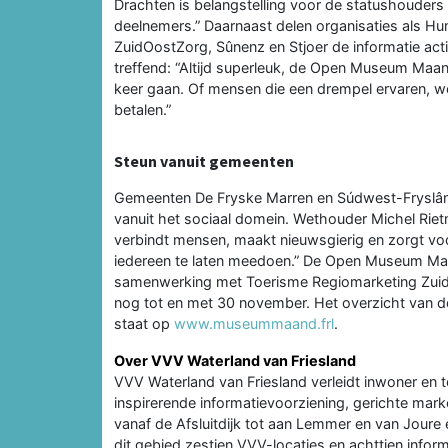
Drachten is belangstelling voor de statushouders 
deelnemers.” Daarnaast delen organisaties als Hu
ZuidOostZorg, Sûnenz en Stjoer de informatie act
treffend: “Altijd superleuk, de Open Museum Ma
keer gaan. Of mensen die een drempel ervaren, wo
betalen.”
Steun vanuit gemeenten
Gemeenten De Fryske Marren en Súdwest-Fryslân o
vanuit het sociaal domein. Wethouder Michel Ri
verbindt mensen, maakt nieuwsgierig en zorgt voo
iedereen te laten meedoen.” De Open Museum Maand
samenwerking met Toerisme Regiomarketing Zuidoo
nog tot en met 30 november. Het overzicht van d
staat op
www.museummaand.frl
.
Over VVV Waterland van Friesland
VVV Waterland van Friesland verleidt inwoner en t
inspirerende informatievoorziening, gerichte mar
vanaf de Afsluitdijk tot aan Lemmer en van Joure 
dit gebied zestien VVV-locaties en achttien infor