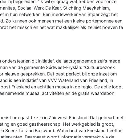
die zij begeleiden: “Ik wil er graag wat hebben voor onze
manitas, Sociaal Werk De Kear, Stichting Maeykehiem,
ief in hun netwerken. Een medewerker van Stjoer zegt het
and. Zo kunnen ook mensen met een kleine portemonnee een
rdt het misschien net wat makkelijker als ze niet hoeven te
ndersteunen dit initiatief, de laatstgenoemde zelfs mede
etman van de gemeente Súdwest-Fryslân: “Cultuurbezoek
r nieuwe gesprekken. Dat past perfect bij onze inzet om
 is een initiatief van VVV Waterland van Friesland, in
st Friesland en achttien musea in de regio. De actie loopt
eelnemende musea, activiteiten en de gratis waardebon
oerist om gast te zijn in Zuidwest Friesland. Dat gebeurt met
keting en goed gastheerschap. Het werkgebied is groot,
en Sneek tot aan Bolsward. Waterland van Friesland heeft in
matiepunten. Daarnaast wordt informatie verstrekt via de