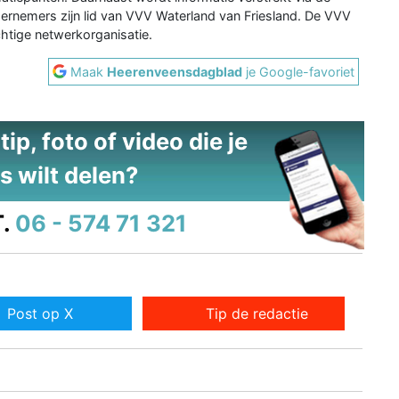
ernemers zijn lid van VVV Waterland van Friesland. De VVV
htige netwerkorganisatie.
Maak
Heerenveensdagblad
je Google-favoriet
ip, foto of video die je
s wilt delen?
.
06 - 574 71 321
Post op X
Tip de redactie