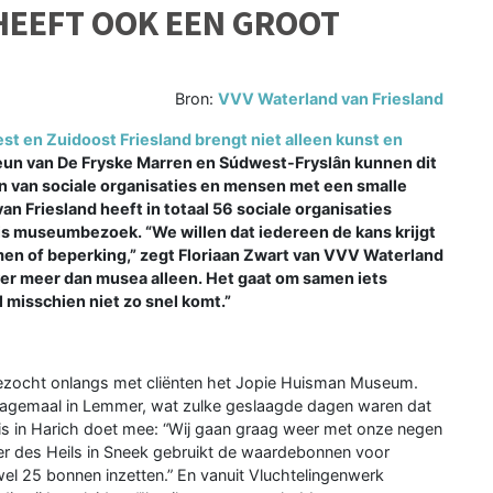
EEFT OOK EEN GROOT
Bron:
VVV Waterland van Friesland
 en Zuidoost Friesland brengt niet alleen kunst en
teun van De Fryske Marren en Súdwest-Fryslân kunnen dit
en van sociale organisaties en mensen met een smalle
n Friesland heeft in totaal 56 sociale organisaties
 museumbezoek. “We willen dat iedereen de kans krijgt
men of beperking,” zegt Floriaan Zwart van VVV Waterland
er meer dan musea alleen. Het gaat om samen iets
misschien niet zo snel komt.”
 bezocht onlangs met cliënten het Jopie Huisman Museum.
udagemaal in Lemmer, wat zulke geslaagde dagen waren dat
s in Harich doet mee: “Wij gaan graag weer met onze negen
er des Heils in Sneek gebruikt de waardebonnen voor
l 25 bonnen inzetten.” En vanuit Vluchtelingenwerk