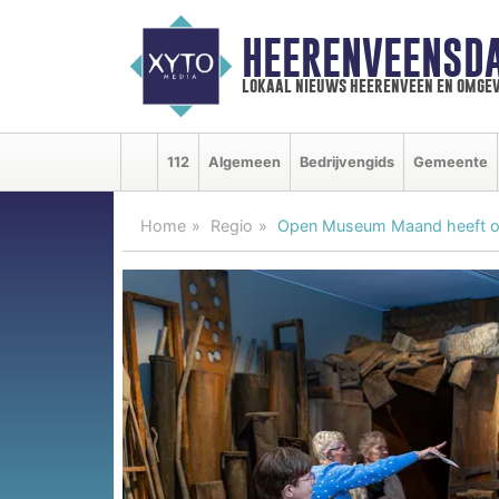
HEERENVEENSD
lokaal nieuws heerenveen en omgev
112
Algemeen
Bedrijvengids
Gemeente
Home
Regio
Open Museum Maand heeft ook