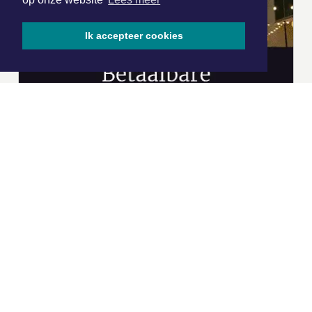
Ik accepteer cookies
|
Nieuws | Sport | Evenementen
Hoofdvestiging:
van Benthuizenlaan 1
1701 BZ Heerhugowaard
072 8200 600