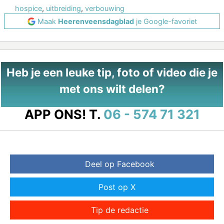
hospice
,
uitbreiding
,
verbouwing
Maak
Heerenveensdagblad
je Google-favoriet
Heb je een leuke tip, foto of video die je
met ons wilt delen?
APP ONS!
T.
06 - 574 71 321
Deel op Facebook
Post op X
Tip de redactie