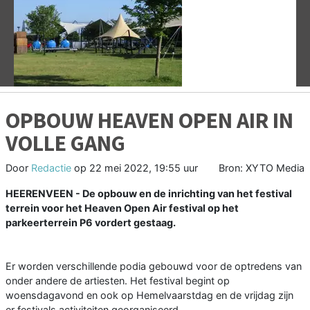
Vorige
V
OPBOUW HEAVEN OPEN AIR IN
VOLLE GANG
Door
Redactie
op
22 mei 2022, 19:55 uur
Bron: XYTO Media
HEERENVEEN - De opbouw en de inrichting van het festival
terrein voor het Heaven Open Air festival op het
parkeerterrein P6 vordert gestaag.
Er worden verschillende podia gebouwd voor de optredens van
onder andere de artiesten. Het festival begint op
woensdagavond en ook op Hemelvaarstdag en de vrijdag zijn
er festivals activiteiten georganiseerd.