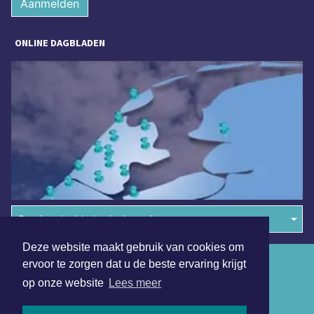
Aanmelden
ONLINE DAGBLADEN
Overige dagbladen in de regio
Deze website maakt gebruik van cookies om
Algemene voorwaarden
ervoor te zorgen dat u de beste ervaring krijgt
op onze website
Lees meer
Disclaimer
Privacy Statement