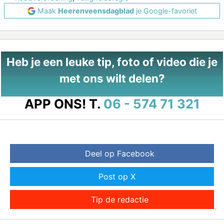
Maak
Heerenveensdagblad
je Google-favoriet
Heb je een leuke tip, foto of video die je
met ons wilt delen?
APP ONS!
T.
06 - 574 71 321
Deel op Facebook
Post op X
Tip de redactie