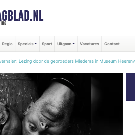
AGBLAD.NL
ing
Regio
Specials
Sport
Uitgaan
Vacatures
Contact
 verhalen: Lezing door de gebroeders Miedema in Museum Heeren