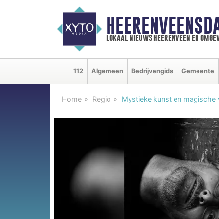
HEERENVEENSD
lokaal nieuws heerenveen en omgev
112
Algemeen
Bedrijvengids
Gemeente
Home
Regio
Mystieke kunst en magische