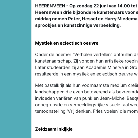
HEERENVEEN - Op zondag 22 juni van 14.00 to
Heerenveen drie bijzondere kunstenaars voor 
middag nemen Peter, Hessel en Harry Miedema h
sprookjes en kunstzinnige verbeelding.
Mystiek en eclectisch oeuvre
Onder de noemer "Verhalen vertellen" onthullen de
kunstenaarschap. Zij vonden hun artistieke roepi
Later studeerden zij aan Academie Minerva in Gron
resulteerde in een mystiek en eclectisch oeuvre wa
Met pastelkrijt als hun voornaamste medium creë
landschappen die even betoverend als bevreemdend 
invloeden variëren van punk en Jean-Michel Basqu
onbegrensde en verbeeldingsrijke visuele taal wee
tentoonstelling ‘Vrij denken, Fries voelen’ die m
Zeldzaam inkijkje