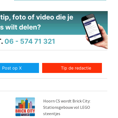
ip, foto of video die je
s wilt delen?
.
06 - 574 71 321
Post op X
Tip de redactie
Hoorn CS wordt Brick City:
Stationsgebouw vol LEGO
steentjes