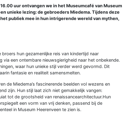
t 16.00 uur ontvangen we in het Museumcafé van Museum
een unieke lezing: de gebroeders Miedema. Tijdens deze
et publiek mee in hun intrigerende wereld van mythen,
 broers hun gezamenlijke reis van kindertijd naar
ng via een ontembare nieuwsgierigheid naar het onbekende.
ingen, waar hun unieke stijl verder werd gevormd. Dit
arin fantasie en realiteit samensmelten.
ren de Miedema’s fascinerende beelden vol wezens en
zijn. Hun stijl laat zich niet gemakkelijk vangen:
iat tot de grootsheid van renaissancearchitectuur.Hun
rspiegelt een vorm van vrij denken, passend bij de
omenteel in Museum Heerenveen te zien is.